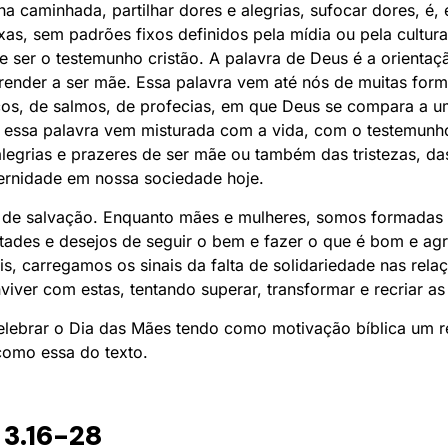
 na caminhada, partilhar dores e alegrias, sufocar dores, é
as, sem padrões fixos definidos pela mídia ou pela cultura
 ser o testemunho cristão. A palavra de Deus é a orientaçã
ender a ser mãe. Essa palavra vem até nós de muitas forma
icos, de salmos, de profecias, em que Deus se compara a
, essa palavra vem misturada com a vida, com o testemunh
egrias e prazeres de ser mãe ou também das tristezas, das
ernidade em nossa sociedade hoje.
 de salvação. Enquanto mães e mulheres, somos formadas 
tades e desejos de seguir o bem e fazer o que é bom e ag
, carregamos os sinais da falta de solidariedade nas relaç
iver com estas, tentando superar, transformar e recriar as
celebrar o Dia das Mães tendo como motivação bíblica um r
como essa do texto.
s 3.16-28