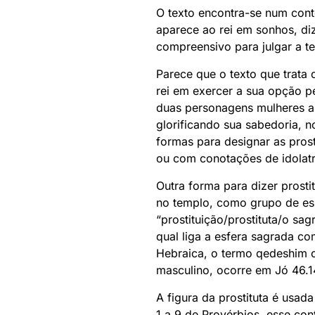
O texto encontra-se num cont
aparece ao rei em sonhos, di
compreensivo para julgar a t
Parece que o texto que trata 
rei em exercer a sua opção pel
duas personagens mulheres a
glorificando sua sabedoria, n
formas para designar as prost
ou com conotações de idolatri
Outra forma para dizer prosti
no templo, como grupo de esp
“prostituição/prostituta/o sa
qual liga a esfera sagrada c
Hebraica, o termo qedeshim o
masculino, ocorre em Jó 46.14
A figura da prostituta é usad
1 a 9 de Provérbios, esse co