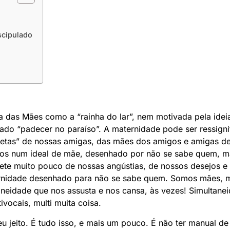
scipulado
a das Mães como a “rainha do lar”, nem motivada pela idei
ado “padecer no paraíso”. A maternidade pode ser ressignif
etas” de nossas amigas, das mães dos amigos e amigas de n
s num ideal de mãe, desenhado por não se sabe quem, ma
flete muito pouco de nossas angústias, de nossos desejos 
rnidade desenhado para não se sabe quem. Somos mães, mu
taneidade que nos assusta e nos cansa, às vezes! Simultane
tivocais, multi muita coisa.
 jeito. É tudo isso, e mais um pouco. É não ter manual de 