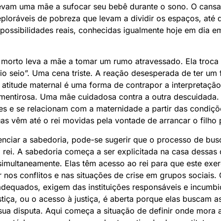
levam uma mãe a sufocar seu bebê durante o sono. O cansa
loráveis de pobreza que levam a dividir os espaços, até 
 possibilidades reais, conhecidas igualmente hoje em dia e
morto leva a mãe a tomar um rumo atravessado. Ela troca 
io seio”. Uma cena triste. A reação desesperada de ter um f
 atitude maternal é uma forma de contrapor a interpretaç
mentirosa. Uma mãe cuidadosa contra a outra descuidada.
es e se relacionam com a maternidade a partir das condiçõ
as vêm até o rei movidas pela vontade de arrancar o filho 
denciar a sabedoria, pode-se sugerir que o processo de bus
ei. A sabedoria começa a ser explicitada na casa dessas 
simultaneamente. Elas têm acesso ao rei para que este exer
nos conflitos e nas situações de crise em grupos sociais. 
equados, exigem das instituições responsáveis e incumbi
tiça, ou o acesso à justiça, é aberta porque elas buscam a
 sua disputa. Aqui começa a situação de definir onde mora 