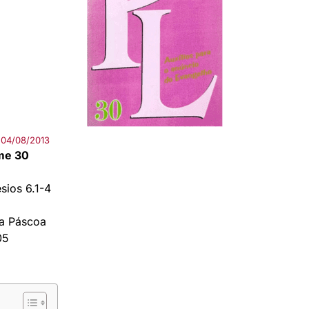
04/08/2013
ume 30
sios 6.1-4
a Páscoa
05