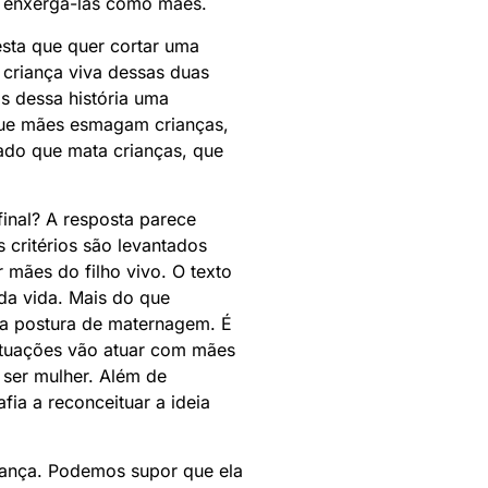
 e enxergá-las como mães.
 esta que quer cortar uma
 criança viva dessas duas
s dessa história uma
 que mães esmagam crianças,
ado que mata crianças, que
final? A resposta parece
 critérios são levantados
 mães do filho vivo. O texto
 da vida. Mais do que
ma postura de maternagem. É
situações vão atuar com mães
 ser mulher. Além de
ia a reconceituar a ideia
iança. Podemos supor que ela