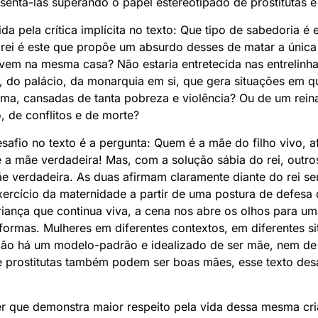
esentá-las superando o papel estereotipado de prostitutas
da pela crítica implícita no texto: Que tipo de sabedoria é
 rei é este que propõe um absurdo desses de matar a única
em na mesma casa? Não estaria entretecida nas entrelinha
i, do palácio, da monarquia em si, que gera situações em
a, cansadas de tanta pobreza e violência? Ou de um rein
o, de conflitos e de morte?
afio no texto é a pergunta: Quem é a mãe do filho vivo, a
é a mãe verdadeira! Mas, com a solução sábia do rei, outros
 verdadeira. As duas afirmam claramente diante do rei ser
xercício da maternidade a partir de uma postura de defesa
riança que continua viva, a cena nos abre os olhos para u
 formas. Mulheres em diferentes contextos, em diferentes 
 Não há um modelo-padrão e idealizado de ser mãe, nem de
 prostitutas também podem ser boas mães, esse texto desaf
er que demonstra maior respeito pela vida dessa mesma cr