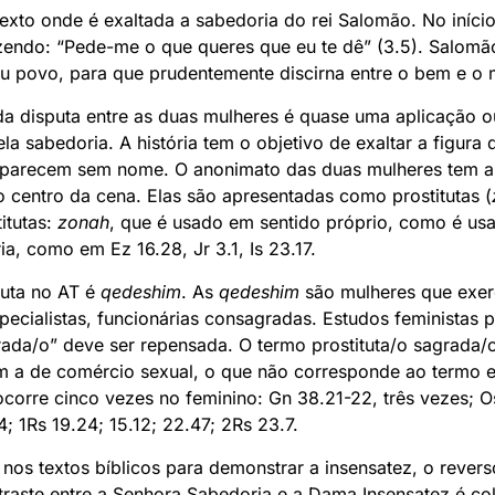
exto onde é exaltada a sabedoria do rei Salomão. No iníc
zendo: “Pede-me o que queres que eu te dê” (3.5). Salom
eu povo, para que prudentemente discirna entre o bem e o m
da disputa entre as duas mulheres é quase uma aplicação ou
a sabedoria. A história tem o objetivo de exaltar a figura 
parecem sem nome. O anonimato das duas mulheres tem a i
o centro da cena. Elas são apresentadas como prostitutas (
itutas:
zonah
, que é usado em sentido próprio, como é u
a, como em Ez 16.28, Jr 3.1, Is 23.17.
tuta no AT é
qedeshim
. As
qedeshim
são mulheres que exer
ecialistas, funcionárias consagradas. Estudos feministas
grada/o” deve ser repensada. O termo prostituta/o sagrada/o
om a de comércio sexual, o que não corresponde ao termo e
corre cinco vezes no feminino: Gn 38.21-22, três vezes; Os
; 1Rs 19.24; 15.12; 22.47; 2Rs 23.7.
a nos textos bíblicos para demonstrar a insensatez, o rever
ntraste entre a Senhora Sabedoria e a Dama Insensatez é co