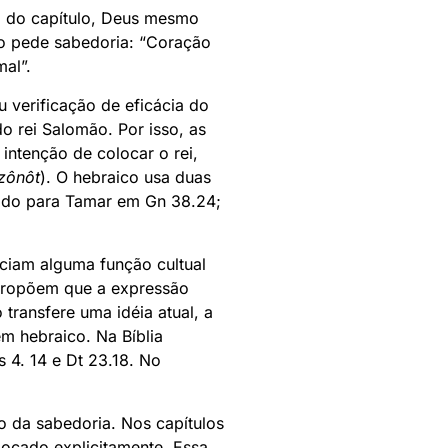
io do capítulo, Deus mesmo
ão pede sabedoria: “Coração
al”.
 verificação de eficácia do
do rei Salomão. Por isso, as
ntenção de colocar o rei,
zônôt
). O hebraico usa duas
sado para Tamar em Gn 38.24;
ciam alguma função cultual
 propõem que a expressão
 transfere uma idéia atual, a
m hebraico. Na Bíblia
 4. 14 e Dt 23.18. No
so da sabedoria. Nos capítulos
locado explicitamente. Essa