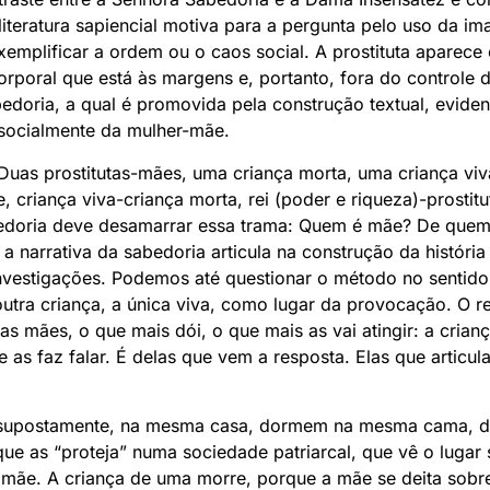
literatura sapiencial motiva para a pergunta pelo uso da i
xemplificar a ordem ou o caos social. A prostituta aparec
poral que está às margens e, portanto, fora do controle d
bedoria, a qual é promovida pela construção textual, evid
 socialmente da mulher-mãe.
. Duas prostitutas-mães, uma criança morta, uma criança viv
, criança viva-criança morta, rei (poder e riqueza)-prostit
bedoria deve desamarrar essa trama: Quem é mãe? De quem 
narrativa da sabedoria articula na construção da história
vestigações. Podemos até questionar o método no sentido
 outra criança, a única viva, como lugar da provocação. O 
s mães, o que mais dói, o que mais as vai atingir: a crian
 as faz falar. É delas que vem a resposta. Elas que articul
 supostamente, na mesma casa, dormem na mesma cama, di
 as “proteja” numa sociedade patriarcal, que vê o lugar 
ãe. A criança de uma morre, porque a mãe se deita sobre e