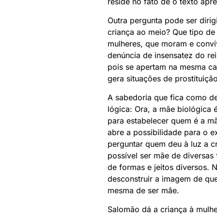
reside no fato de o texto apr
Outra pergunta pode ser dirigi
criança ao meio? Que tipo de
mulheres, que moram e conviv
denúncia de insensatez do re
pois se apertam na mesma cam
gera situações de prostituiçã
A sabedoria que fica como des
lógica: Ora, a mãe biológica 
para estabelecer quem é a mãe
abre a possibilidade para o e
perguntar quem deu à luz a c
possível ser mãe de diversas
de formas e jeitos diversos.
desconstruir a imagem de que
mesma de ser mãe.
Salomão dá a criança à mulh