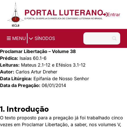
Ir para o conteúdo principal
Entrar
|
MENU
SÍNODOS
Proclamar Libertação – Volume 38
Prédica:
Isaías 60.1-6
Leituras:
Mateus 2.1-12 e Efésios 3.1-12
Autor:
Carlos Artur Dreher
Data Litúrgica:
Epifania de Nosso Senhor
Data da Pregação:
06/01/2014
1. Introdução
O texto proposto para a pregação já foi trabalhado cinco
vezes em Proclamar Libertação, a saber, nos volumes V,