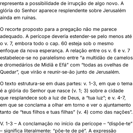
representa a possibilidade de irrupção de algo novo. A
glória do Senhor aparece resplendente sobre Jerusalém
ainda em ruínas.
O recorte proposto para a pregação não me parece
adequado. A perícope deveria estender-se pelo menos até
o v. 7, embora todo o cap. 60 esteja sob o mesmo
enfoque da nova esperança. A relação entre os v. 6 e v. 7
estabelece-se no paralelismo entre “a multidão de camelos
e dromedários de Midiã e Efá” com “todas as ovelhas de
Quedar”, que virão e reunir-se-ão junto de Jerusalém.
O texto estrutura-se em duas partes: v. 1-3, em que o tema
é a glória do Senhor que nasce (v. 1; 3) sobre a cidade
que resplandece sob a luz de Deus, a “tua luz”; e v. 4-7,
em que se conclama a olhar em torno e ver o ajuntamento
tanto de “teus filhos e tuas filhas” (v. 4) como das nações”.
V. 1-3 – A conclamação no início da perícope – “dispõe-te”
– significa literalmente: “põe-te de pé”. A expressão