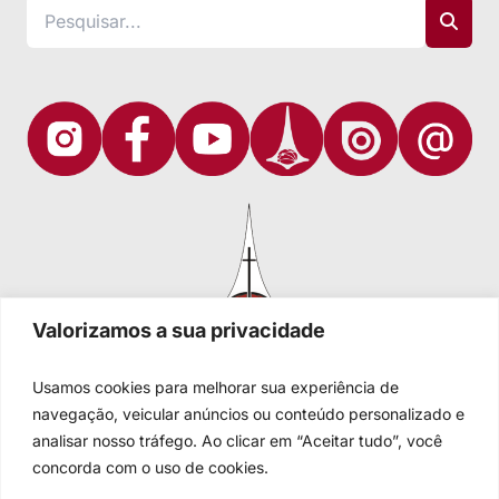
Valorizamos a sua privacidade
Usamos cookies para melhorar sua experiência de
navegação, veicular anúncios ou conteúdo personalizado e
analisar nosso tráfego. Ao clicar em “Aceitar tudo”, você
Igreja Evangélica de Confissão Luterana no Brasil
Sede nacional: Rua Senhor dos Passos, 202/4º andar Centro -
concorda com o uso de cookies.
Cep 90020-180 - Porto Alegre/RS - Brasil