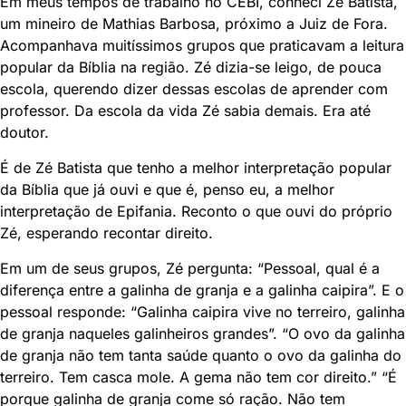
Em meus tempos de trabalho no CEBI, conheci Zé Batista,
um mineiro de Mathias Barbosa, próximo a Juiz de Fora.
Acompanhava muitíssimos grupos que praticavam a leitura
popular da Bíblia na região. Zé dizia-se leigo, de pouca
escola, querendo dizer dessas escolas de aprender com
professor. Da escola da vida Zé sabia demais. Era até
doutor.
É de Zé Batista que tenho a melhor interpretação popular
da Bíblia que já ouvi e que é, penso eu, a melhor
interpretação de Epifania. Reconto o que ouvi do próprio
Zé, esperando recontar direito.
Em um de seus grupos, Zé pergunta: “Pessoal, qual é a
diferença entre a galinha de granja e a galinha caipira”. E o
pessoal responde: “Galinha caipira vive no terreiro, galinha
de granja naqueles galinheiros grandes”. “O ovo da galinha
de granja não tem tanta saúde quanto o ovo da galinha do
terreiro. Tem casca mole. A gema não tem cor direito.” “É
porque galinha de granja come só ração. Não tem