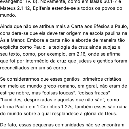
evangelho” (v. 6). Novamente, como em Isaías 60.1-7 e
Mateus 2.1-12, Epifania estende-se a todos os povos do
mundo.
Ainda que não se atribua mais a Carta aos Efésios a Paulo,
considera-se que ela deve ter origem na escola paulina na
Ásia Menor. Embora a carta não a aborde de maneira tão
explícita como Paulo, a teologia da cruz ainda subjaz a
seu texto, como, por exemplo, em 2.16, onde se afirma
que foi por intermédio da cruz que judeus e gentios foram
reconciliados em um só corpo.
Se considerarmos que esses gentios, primeiros cristãos
em meio ao mundo greco-romano, em geral, não eram de
estirpe nobre, mas “coisas loucas”, “coisas fracas”,
“humildes, desprezadas e aquelas que não são”, como
afirma Paulo em 1 Coríntios 1.27s, também esses são ruína
do mundo sobre a qual resplandece a glória de Deus.
De fato, essas pequenas comunidades não se encontram