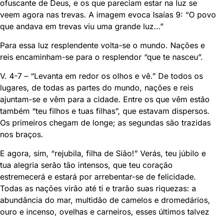
ofuscante de Deus, e os que pareciam estar na luz se
veem agora nas trevas. A imagem evoca Isaías 9: “O povo
que andava em trevas viu uma grande luz…”
Para essa luz resplendente volta-se o mundo. Nações e
reis encaminham-se para o resplendor “que te nasceu”.
V. 4-7 – “Levanta em redor os olhos e vê.” De todos os
lugares, de todas as partes do mundo, nações e reis
ajuntam-se e vêm para a cidade. Entre os que vêm estão
também “teu filhos e tuas filhas”, que estavam dispersos.
Os primeiros chegam de longe; as segundas são trazidas
nos braços.
E agora, sim, “rejubila, filha de Sião!” Verás, teu júbilo e
tua alegria serão tão intensos, que teu coração
estremecerá e estará por arrebentar-se de felicidade.
Todas as nações virão até ti e trarão suas riquezas: a
abundância do mar, multidão de camelos e dromedários,
ouro e incenso, ovelhas e carneiros, esses últimos talvez