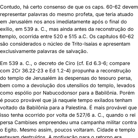
Contudo, há certo consenso de que os caps. 60-62 devem
representar palavras do mesmo profeta, que teria atuado
em Jerusalém nos anos imediatamente após o final do
exílio, em 539 a. C., mas ainda antes da reconstrução do
templo, ocorrida entre 520 e 515 a.C. Os capítulos 60-62
são considerados o núcleo de Trito-Isaías e apresentam
exclusivamente palavras de salvação.
Em 539 a. C., o decreto de Ciro (cf. Ed 6.3-6; compare
com 2Cr 36.22-23 e Ed 1.2-4) propunha a reconstrução
do templo de Jerusalém às despensas do tesouro persa,
bem como a devolução dos utensílios do templo, levados
como espólio por Nabucodonsor para a Babilônia. Porém
é pouco provável que já naquele tempo exilados tenham
voltado da Babilônia para a Palestina. É mais provável que
isso tenha ocorrido por volta de 527/6 a. C., quando o rei
persa Cambises empreendeu uma campanha militar contra
o Egito. Mesmo assim, poucos voltaram. Cidade e templo
estavam destruídos. A motivação para o retorno era