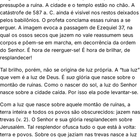
pressupõe a ruína. A cidade e o templo estão no chão. A
catástrofe de 587 a. C. ainda é visível nos restos deixados
pelos babilônios. O profeta conclama essas ruínas a se
erguer. A imagem evoca a passagem de Ezequiel 37, na
qual os ossos secos que jazem no vale reassumem seus
corpos e põem-se em marcha, em decorrência da ordem
do Senhor. É hora de reerguer-se! É hora de brilhar, de
resplandecer!
Tal brilho, porém, não se origina de luz própria. A “tua luz”
que vem é a luz de Deus. É
sua
glória que nasce sobre o
montão de ruínas. Como o nascer do sol, a luz do Senhor
nasce sobre a cidade caída. Por isso ela pode levantar-se.
Com a luz que nasce sobre aquele montão de ruínas, a
terra inteira e todos os povos são obscurecidos: jazem nas
trevas (v. 2). O Senhor e sua glória resplandecem sobre
Jerusalém. Tal resplendor ofusca tudo o que está à volta:
terra e povos. Sobre os que jaziam nas trevas nasce a luz