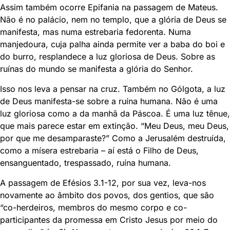
Assim também ocorre Epifania na passagem de Mateus.
Não é no palácio, nem no templo, que a glória de Deus se
manifesta, mas numa estrebaria fedorenta. Numa
manjedoura, cuja palha ainda permite ver a baba do boi e
do burro, resplandece a luz gloriosa de Deus. Sobre as
ruínas do mundo se manifesta a glória do Senhor.
Isso nos leva a pensar na cruz. Também no Gólgota, a luz
de Deus manifesta-se sobre a ruína humana. Não é uma
luz gloriosa como a da manhã da Páscoa. É uma luz tênue,
que mais parece estar em extinção. “Meu Deus, meu Deus,
por que me desamparaste?” Como a Jerusalém destruída,
como a mísera estrebaria – aí está o Filho de Deus,
ensanguentado, trespassado, ruína humana.
A passagem de Efésios 3.1-12, por sua vez, leva-nos
novamente ao âmbito dos povos, dos gentios, que são
“co-herdeiros, membros do mesmo corpo e co-
participantes da promessa em Cristo Jesus por meio do