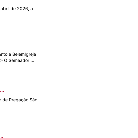
 abril de 2026, a
nto a BelémIgreja
DF> O Semeador …
to de Pregação São