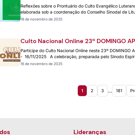
Evangélico Luterano – Publicação do
Reflexões sobre o Prontuário do Culto Evangélico Lutera
Sínodo Espírito Santo a Belém
elaborada sob a coordenação do Conselho Sinodal de Lit
18 de novembro de 2025
Culto Nacional Online 23º DOMINGO A
PENTECOSTES – 16/11/2025
Participe do Culto Nacional Online neste 23º DOMIN
- 16/11/2025 A celebração, preparada pelo Sínodo Espír
16 de novembro de 2025
…
1
2
3
181
Pr
dos
Lideranças