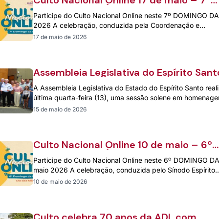
Culto Nacional Online 17 de maio – 7º
DOMINGO DA PÁSCOA
Participe do Culto Nacional Online neste 7º DOMINGO D
2026 A celebração, conduzida pela Coordenação e…
17 de maio de 2026
Assembleia Legislativa do Espírito Sant
homenageia os 180 anos da presença
A Assembleia Legislativa do Estado do Espírito Santo real
luterana no estado
última quarta-feira (13), uma sessão solene em homena
15 de maio de 2026
Culto Nacional Online 10 de maio – 6º
DOMINGO DA PÁSCOA
Participe do Culto Nacional Online neste 6º DOMINGO D
maio 2026 A celebração, conduzida pelo Sínodo Espírito
10 de maio de 2026
Culto celebra 70 anos da ADL com