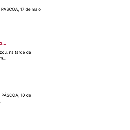
A PÁSCOA, 17 de maio
o
izou, na tarde da
gem…
A PÁSCOA, 10 de
…