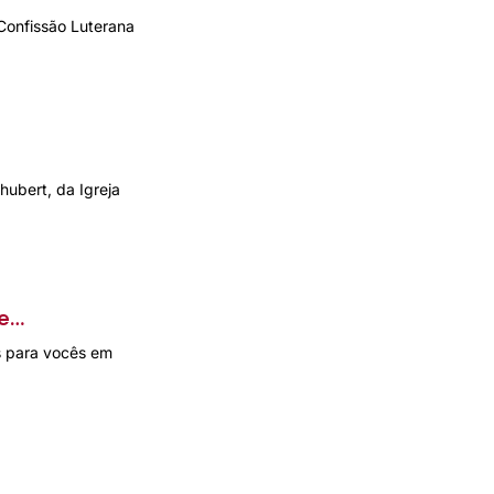
 Confissão Luterana
hubert, da Igreja
e
s para vocês em