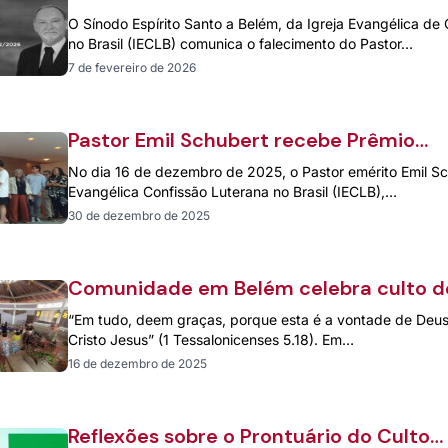
Ernesto Felhberg
O Sínodo Espírito Santo a Belém, da Igreja Evangélica de
no Brasil (IECLB) comunica o falecimento do Pastor…
7 de fevereiro de 2026
Pastor Emil Schubert recebe Prêmio
Estadual de Direitos Humanos em
No dia 16 de dezembro de 2025, o Pastor emérito Emil Sc
Vitória/ES
Evangélica Confissão Luterana no Brasil (IECLB),…
30 de dezembro de 2025
Comunidade em Belém celebra culto d
despedida do Pastor Romeu Martini
“Em tudo, deem graças, porque esta é a vontade de Deu
Cristo Jesus” (1 Tessalonicenses 5.18). Em…
16 de dezembro de 2025
Reflexões sobre o Prontuário do Culto