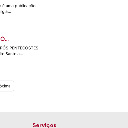
no é uma publicação
urgia…
PÓS
GO APÓS PENTECOSTES
ito Santo a…
óxima
Serviços