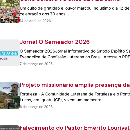
presença expressiva da comunidade e
Um culto de gratidão e louvor marcou, no último dia 12 de
lideranças
celebração dos 70 anos…
14 de abril de 2026
Jornal O Semeador 2026
O Semeador 2026Jornal Informativo do Sínodo Espírito Sa
Evangélica de Confissão Luterana no Brasil Acesse o P
7 de março de 2026
Projeto missionário amplia presença da
IECLB no Nordeste
Fortaleza - A Comunidade Luterana de Fortaleza e o Pon
Lucas, em Iguatu (CE), vivem um momento…
6 de março de 2026
Falecimento do Pastor Emérito Lourival