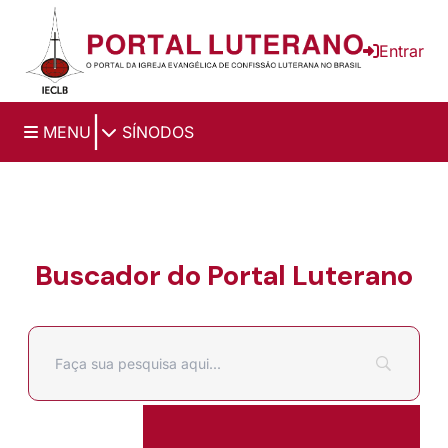
Ir para o conteúdo principal
Entrar
|
MENU
SÍNODOS
Buscador do Portal Luterano
Filtrar por
Pesquisar por: