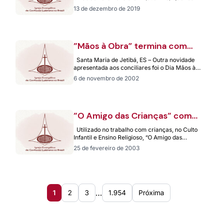
amigas y queridos amigos: Les…
13 de dezembro de 2019
”Mãos à Obra” termina com
mutirão de produção de 720
Santa Maria de Jetibá, ES – Outra novidade
mil pães
apresentada aos conciliares foi o Dia Mãos à
Obra, a se…
6 de novembro de 2002
”O Amigo das Crianças” com
preço promocional
Utilizado no trabalho com crianças, no Culto
Infantil e Ensino Religioso, “O Amigo das
Crianças” traz meditações, concursos
25 de fevereiro de 2003
bíblicos,…
…
1
2
3
1.954
Próxima