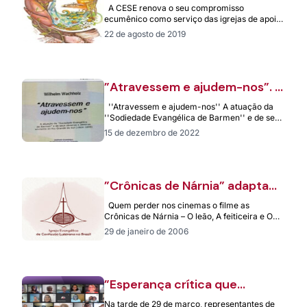
tema da edição 2019 da
A CESE renova o seu compromisso
Campanha Promavera para a
ecumênico como serviço das igrejas de apoio
Vida da CESE
à luta por direitos no Brasil.…
22 de agosto de 2019
”Atravessem e ajudem-nos”. A
atuação da ”Sodiedade
''Atravessem e ajudem-nos'' A atuação da
Evangélica de Barmen” e de
''Sodiedade Evangélica de Barmen'' e de seus
seus obreiros e obreiras
obreiros e obreiras enviados ao Rio…
15 de dezembro de 2022
enviados ao Rio Grande do sul
(1864-1899)
”Crônicas de Nárnia” adapta
evangelho para jovens e
Quem perder nos cinemas o filme as
crianças
Crônicas de Nárnia – O leão, A feiticeira e O
guarda-roupas, dirigido…
29 de janeiro de 2006
”Esperança crítica que
transforma vidas, resgata a
Na tarde de 29 de março, representantes de