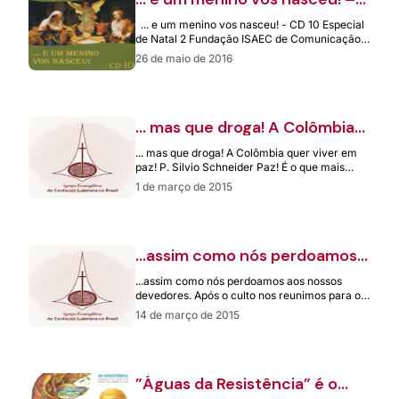
CD 10 – Especial de Natal 2 –
... e um menino vos nasceu! - CD 10 Especial
Fundação ISAEC de
de Natal 2 Fundação ISAEC de Comunicação
Comunicação – Blumenau/SC
Blumenau -…
26 de maio de 2016
… mas que droga! A Colômbia
quer viver em paz!
... mas que droga! A Colômbia quer viver em
paz! P. Silvio Schneider Paz! É o que mais
necessita e…
1 de março de 2015
…assim como nós perdoamos
aos nossos devedores.
...assim como nós perdoamos aos nossos
devedores. Após o culto nos reunimos para o
almoço comunitário. Sentada a uma das…
14 de março de 2015
”Águas da Resistência” é o