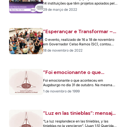
dignidade e promove
14 instituições que têm projetos apoiados pelo
autonomia!”
Programa de Pequenos Projetos (PPP)…
29 de março de 2022
”Esperançar e Transformar –
Diaconia em Rede” é tema do
O evento, realizado de 16 a 18 de novembro
III Encontro Nacional da Rede
em Governador Celso Ramos (SC), contou
de Diaconia
com a participação de…
18 de novembro de 2022
”Foi emocionante o que
aconteceu em Augsburgo”,
Foi emocionante o que aconteceu em
avalia o pastor Meinrad Piske
Augsburgo no dia 31 de outubro. Na mesma
cidade onde foi proclamada, em 1530,…
1 de novembro de 1999
”Luz en las tinieblas”: mensaje
navideño de la FLM
“La luz resplandece en las tinieblas, y las
tinieblas no la vencieron”. (Juan 1:5) Queridas