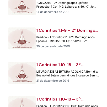
após Epifania – 19.01.2014
19/01/2014 - 2º Domingo após Epifania
Pregação: 1 Co 1.1-9; Leituras: Is 49.1-7; Jo
1.29-42 Sirlei Denise W. Heinrich –…
14 de dezembro de 2013
1 Coríntios 1.1-9 – 2º Domingo
Após Epifania – 19/01/2020
Prédica - 1 Coríntios 1.1-9 2º Domingo Após
Epifania - 19/01/2020 19/01/2020 - 2º
Domingo Após Epifania Pregação: 1 Coríntios…
30 de dezembro de 2019
1 Coríntios 1.10-18 – 3º
Domingo após Epifania –
LITURGIA DE ABERTURA ACOLHIDA Bom dia/
22.01.2017
Boa noite! Sejam bem vindos à casa do Senhor
para celebrarmos mais um culto.…
21 de dezembro de 2016
1 Coríntios 1.10-18 – 3º
Domingo Após Epifania –
Prédica - 1 Coríntios 1.10-18 3º Domingo Após