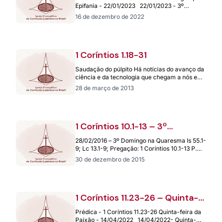
22/01/2023
Epifania - 22/01/2023 22/01/2023 - 3º
Domingo Após Epifania Pregação: 1…
16 de dezembro de 2022
1 Coríntios 1.18-31
Saudação do púlpito Há notícias do avanço da
ciência e da tecnologia que chegam a nós e
nos deixam profundamente…
28 de março de 2013
1 Coríntios 10.1-13 – 3º
Domingo na Quaresma –
28/02/2016 – 3º Domingo na Quaresma Is 55.1-
28.02.2016
9; Lc 13.1-9; Pregação: 1 Coríntios 10.1-13 P.
Nilo O. Christmann – Sínodo…
30 de dezembro de 2015
1 Coríntios 11.23-26 – Quinta-
feira da Paixão – 14/04/2022
Prédica - 1 Coríntios 11.23-26 Quinta-feira da
Paixão - 14/04/2022 14/04/2022- Quinta-