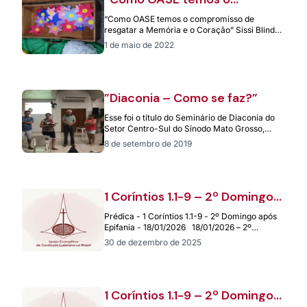
compromisso de resgatar a
“Como OASE temos o compromisso de
Memória e o Coração”
resgatar a Memória e o Coração” Sissi Blind
Que alegria! Chegamos! Estamos aqui
1 de maio de 2022
novamente!…
”Diaconia – Como se faz?”
Esse foi o título do Seminário de Diaconia do
Setor Centro-Sul do Sínodo Mato Grosso,
conduzido pela Diaconisa Arlete Adriana…
8 de setembro de 2019
1 Coríntios 1.1-9 – 2º Domingo
após Epifania – 18/01/2026
Prédica - 1 Coríntios 1.1-9 - 2º Domingo após
Epifania - 18/01/2026 18/01/2026 – 2º
Domingo após Epifania Prédica:…
30 de dezembro de 2025
1 Coríntios 1.1-9 – 2º Domingo