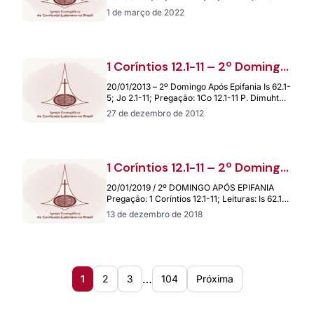
feira da Paixão Pregação: 1º Coríntios 11.23-
1 de março de 2022
26; Leituras:…
1 Coríntios 12.1-11 – 2º Domingo
após Epifania – 20/01/2013
20/01/2013 – 2º Domingo Após Epifania Is 62.1-
5; Jo 2.1-11; Pregação: 1Co 12.1-11 P. Dimuht
Marize Bauchspiess – Vilhena -…
27 de dezembro de 2012
1 Coríntios 12.1-11 – 2º Domingo
Após Epifania – 20/01/2019
20/01/2019 / 2º DOMINGO APÓS EPIFANIA
Pregação: 1 Coríntios 12.1-11; Leituras: Is 62.1-
5; Sl 36.5-10; Jo 2.1-11 Autor – Pastor…
13 de dezembro de 2018
…
1
2
3
104
Próxima