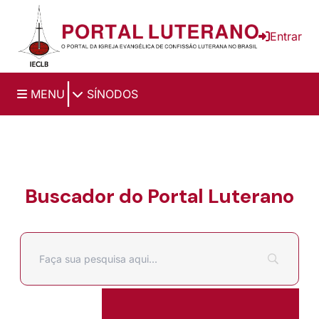
Ir para o conteúdo principal
Entrar
|
MENU
SÍNODOS
Buscador do Portal Luterano
Filtrar por
Pesquisar por: