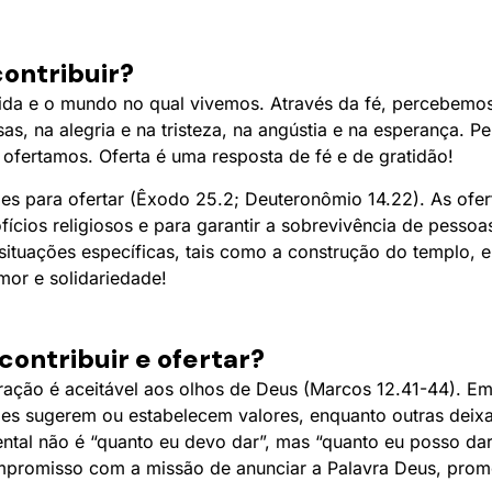
contribuir?
da e o mundo no qual vivemos. Através da fé, percebemo
as, na alegria e na tristeza, na angústia e na esperança. 
 ofertamos. Oferta é uma resposta de fé e de gratidão!
ções para ofertar (Êxodo 25.2; Deuteronômio 14.22). As ofer
ícios religiosos e para garantir a sobrevivência de pesso
ituações específicas, tais como a construção do templo, 
or e solidariedade!
ontribuir e ofertar?
ação é aceitável aos olhos de Deus (Marcos 12.41-44). Em
s sugerem ou estabelecem valores, enquanto outras deixam
tal não é “quanto eu devo dar”, mas “quanto eu posso dar”
mpromisso com a missão de anunciar a Palavra Deus, prom