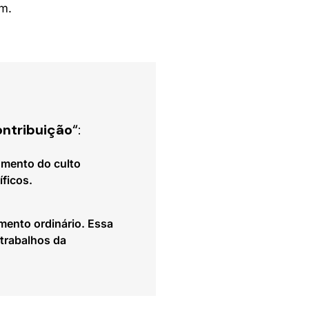
m.
ontribuição
“:
omento do culto
íficos.
amento ordinário. Essa
 trabalhos da