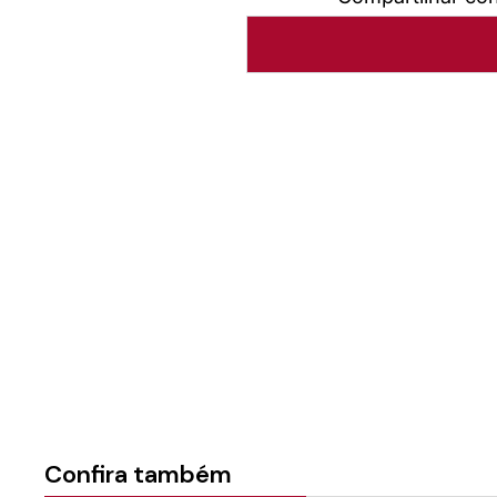
Autoria:
Portal Luterano
Instância:
Nacional
Tipo de Post:
Ofertas
Categorias:
Geral
Confira também