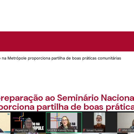
na Metrópole proporciona partilha de boas práticas comunitárias
reparação ao Seminário Naciona
orciona partilha de boas prátic