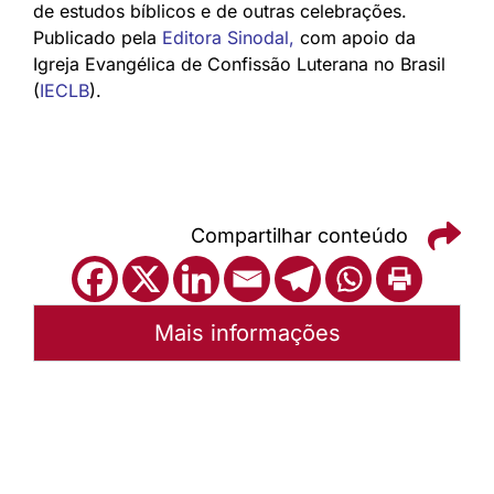
de estudos bíblicos e de outras celebrações.
Publicado pela
Editora Sinodal
,
com apoio da
Igreja Evangélica de Confissão Luterana no Brasil
(
IECLB
).
Compartilhar conteúdo
Mais informações
Autoria:
Portal Luterano
Instância:
Nacional
Tipo de Post:
Texto
Categorias:
PL Volume 39