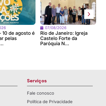
No
Bi
co
026
07/08/2026
- 10 de agosto é
Rio de Janeiro: Igreja
ar pelas
Castelo Forte da
..
Paróquia N...
Serviços
Fale conosco
Política de Privacidade