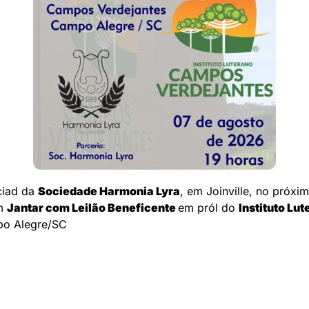
ciad da
Sociedade Harmonia Lyra
, em Joinville, no próxi
um
Jantar com Leilão Beneficente
em pról do
Instituto Lu
po Alegre/SC