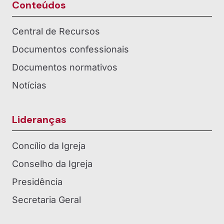
igreja com 200 anos de atuação no país. Cremos no Deus tri-uno,
temos abertura ecumênica e buscamos acolher todas as pessoas.
Você é bem-vinda, você é bem-vindo na IECLB!
Conteúdos
Central de Recursos
Documentos confessionais
Documentos normativos
Notícias
Lideranças
Concílio da Igreja
Conselho da Igreja