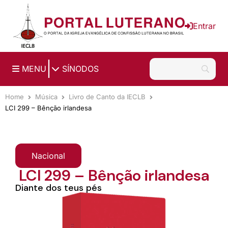
Ir para o conteúdo principal
Entrar
|
MENU
SÍNODOS
Home
Música
Livro de Canto da IECLB
LCI 299 – Bênção irlandesa
Nacional
LCI 299 – Bênção irlandesa
Diante dos teus pés