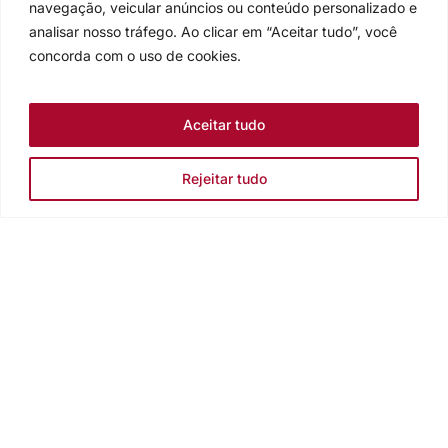
navegação, veicular anúncios ou conteúdo personalizado e
analisar nosso tráfego. Ao clicar em “Aceitar tudo”, você
concorda com o uso de cookies.
Aceitar tudo
Rejeitar tudo
Igreja Evangélica de Confissão Luterana no Brasil
Sede nacional: Rua Senhor dos Passos, 202/4º andar Centro -
Cep 90020-180 - Porto Alegre/RS - Brasil
Caixa Postal 2876 -
Telefone 55 51 3284.5400
Fale conosco