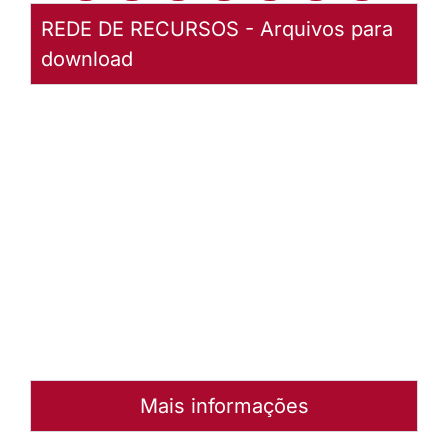
REDE DE RECURSOS - Arquivos para
download
LCI 616 Nossa sede
quando o poço
(Acompanhamento)
Baixar
arquivo
Abrir
Arquivo
Mais informações