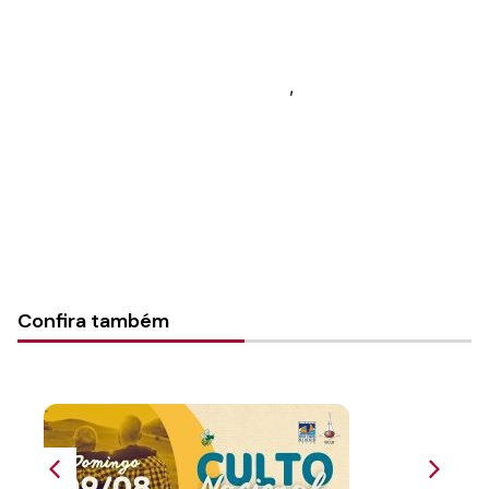
Autoria:
Portal Luterano
Instância:
Nacional
Tipo de Post:
Livro de canto
,
Rede de Recursos
Categorias:
Geral
Confira também