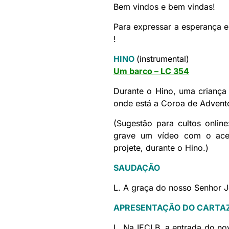
Bem vindos e bem vindas!
Para expressar a esperança e
!
HINO
(instrumental)
Um barco – LC 354
Durante o Hino, uma criança 
onde está a Coroa de Advento
(Sugestão para cultos onlin
grave um vídeo com o acen
projete, durante o Hino.)
SAUDAÇÃO
L. A graça do nosso Senhor J
APRESENTAÇÃO DO CARTAZ
L. Na IECLB, a entrada do n