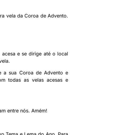
ira vela da Coroa de Advento.
acesa e se dirige até o local
vela.
one a sua Coroa de Advento e
om todas as velas acesas e
jam entre nós. Amém!
ovo Tema e Lema do Ano. Para