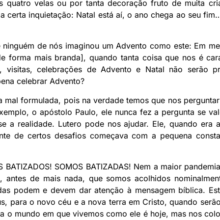
s quatro velas ou por tanta decoração fruto de muita cri
 certa inquietação: Natal está aí, o ano chega ao seu fim…
ue ninguém de nós imaginou um Advento como este: Em me
 de forma mais branda], quando tanta coisa que nos é car
s, visitas, celebrações de Advento e Natal não serão p
pena celebrar Advento?
ja mal formulada, pois na verdade temos que nos perguntar
exemplo, o apóstolo Paulo, ele nunca fez a pergunta se val
se a realidade. Lutero pode nos ajudar. Ele, quando era 
iante de certos desafios começava com a pequena const
 BATIZADOS! SOMOS BATIZADAS! Nem a maior pandemia p
ica, antes de mais nada, que somos acolhidos nominalme
zadas podem e devem dar atenção à mensagem bíblica. Es
s, para o novo céu e a nova terra em Cristo, quando serão
la o mundo em que vivemos como ele é hoje, mas nos co