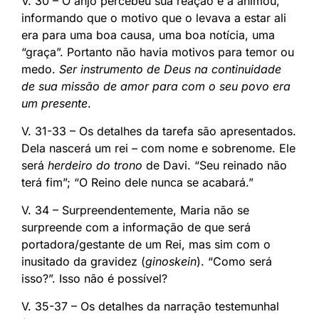
V. 30 – O anjo percebeu sua reação e a animou,
informando que o motivo que o levava a estar ali
era para uma boa causa, uma boa notícia, uma
“graça”. Portanto não havia motivos para temor ou
medo.
Ser instrumento de Deus na continuidade
de sua missão de amor para com o seu povo era
um presente
.
V. 31-33 – Os detalhes da tarefa são apresentados.
Dela nascerá um rei – com nome e sobrenome. Ele
será
herdeiro do trono
de Davi. “Seu reinado não
terá fim”; “O Reino dele nunca se acabará.”
V. 34 – Surpreendentemente, Maria não se
surpreende com a informação de que será
portadora/gestante de um Rei, mas sim com o
inusitado da gravidez (
ginoskein
). “Como será
isso?”. Isso não é possível?
V. 35-37 – Os detalhes da narração testemunhal