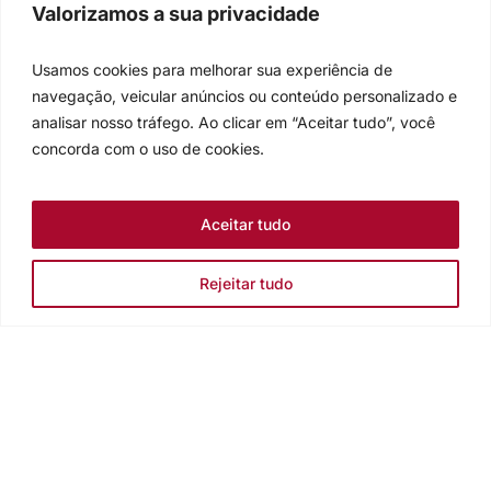
Valorizamos a sua privacidade
Usamos cookies para melhorar sua experiência de
navegação, veicular anúncios ou conteúdo personalizado e
analisar nosso tráfego. Ao clicar em “Aceitar tudo”, você
concorda com o uso de cookies.
Aceitar tudo
Rejeitar tudo
Igreja Evangélica de Confissão Luterana no Brasil
Sede nacional: Rua Senhor dos Passos, 202/4º andar Centro -
Cep 90020-180 - Porto Alegre/RS - Brasil
Caixa Postal 2876 -
Telefone 55 51 3284.5400