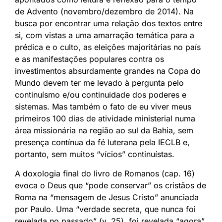
de Advento (novembro/dezembro de 2014). Na
busca por encontrar uma relação dos textos entre
si, com vistas a uma amarração temática para a
prédica e o culto, as eleições majoritárias no país
e as manifestações populares contra os
investimentos absurdamente grandes na Copa do
Mundo devem ter me levado à pergunta pelo
continuísmo e/ou continuidade dos poderes e
sistemas. Mas também o fato de eu viver meus
primeiros 100 dias de atividade ministerial numa
área missionária na região ao sul da Bahia, sem
presença contínua da fé luterana pela IECLB e,
portanto, sem muitos “vícios” continuístas.
A doxologia final do livro de Romanos (cap. 16)
evoca o Deus que “pode conservar” os cristãos de
Roma na “mensagem de Jesus Cristo” anunciada
por Paulo. Uma “verdade secreta, que nunca foi
revelada no passado” (v. 25), foi revelada “agora”