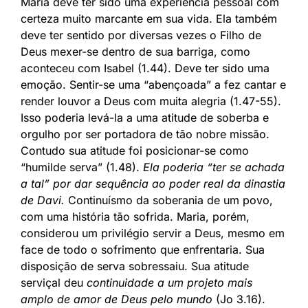
Maria deve ter sido uma experiência pessoal com
certeza muito marcante em sua vida. Ela também
deve ter sentido por diversas vezes o Filho de
Deus mexer-se dentro de sua barriga, como
aconteceu com Isabel (1.44). Deve ter sido uma
emoção. Sentir-se uma “abençoada” a fez cantar e
render louvor a Deus com muita alegria (1.47-55).
Isso poderia levá-la a uma atitude de soberba e
orgulho por ser portadora de tão nobre missão.
Contudo sua atitude foi posicionar-se como
“humilde serva” (1.48).
Ela poderia “ter se achada
a tal” por dar sequência ao poder real da dinastia
de Davi.
Continuísmo da soberania de um povo,
com uma história tão sofrida. Maria, porém,
considerou um privilégio servir a Deus, mesmo em
face de todo o sofrimento que enfrentaria. Sua
disposição de serva sobressaiu. Sua atitude
serviçal deu
continuidade a um projeto mais
amplo de amor de Deus pelo mundo
(Jo 3.16).