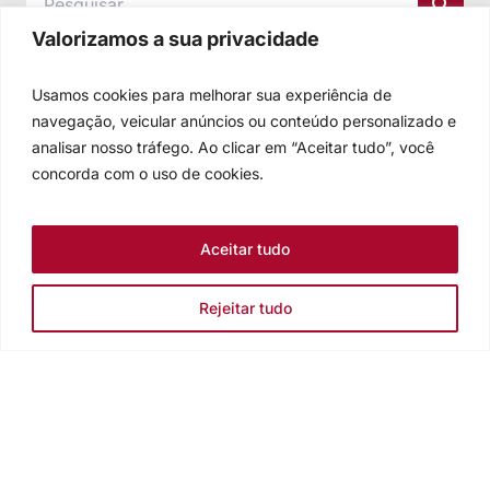
Valorizamos a sua privacidade
Usamos cookies para melhorar sua experiência de
navegação, veicular anúncios ou conteúdo personalizado e
analisar nosso tráfego. Ao clicar em “Aceitar tudo”, você
concorda com o uso de cookies.
Aceitar tudo
Rejeitar tudo
Igreja Evangélica de Confissão Luterana no Brasil
Sede nacional: Rua Senhor dos Passos, 202/4º andar Centro -
Cep 90020-180 - Porto Alegre/RS - Brasil
Caixa Postal 2876 -