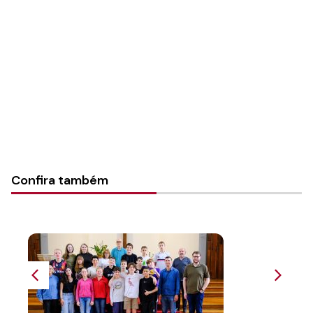
Autoria:
Portal Luterano
Instância:
Nacional
Tipo de Post:
Texto
Categorias:
PL Volume 30
Confira também