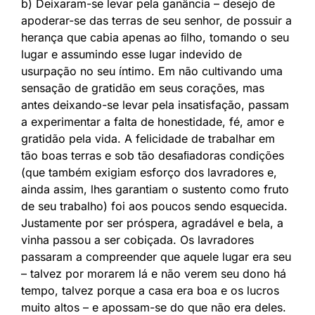
b) Deixaram-se levar pela ganância – desejo de
apoderar-se das terras de seu senhor, de possuir a
herança que cabia apenas ao ﬁlho, tomando o seu
lugar e assumindo esse lugar indevido de
usurpação no seu íntimo. Em não cultivando uma
sensação de gratidão em seus corações, mas
antes deixando-se levar pela insatisfação, passam
a experimentar a falta de honestidade, fé, amor e
gratidão pela vida. A felicidade de trabalhar em
tão boas terras e sob tão desaﬁadoras condições
(que também exigiam esforço dos lavradores e,
ainda assim, lhes garantiam o sustento como fruto
de seu trabalho) foi aos poucos sendo esquecida.
Justamente por ser próspera, agradável e bela, a
vinha passou a ser cobiçada. Os lavradores
passaram a compreender que aquele lugar era seu
– talvez por morarem lá e não verem seu dono há
tempo, talvez porque a casa era boa e os lucros
muito altos – e apossam-se do que não era deles.