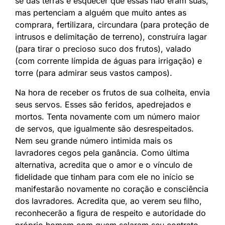
se das terras e esquecer que essas não eram suas,
mas pertenciam a alguém que muito antes as
comprara, fertilizara, circundara (para proteção de
intrusos e delimitação de terreno), construíra lagar
(para tirar o precioso suco dos frutos), valado
(com corrente límpida de águas para irrigação) e
torre (para admirar seus vastos campos).
Na hora de receber os frutos de sua colheita, envia
seus servos. Esses são feridos, apedrejados e
mortos. Tenta novamente com um número maior
de servos, que igualmente são desrespeitados.
Nem seu grande número intimida mais os
lavradores cegos pela ganância. Como última
alternativa, acredita que o amor e o vínculo de
ﬁdelidade que tinham para com ele no início se
manifestarão novamente no coração e consciência
dos lavradores. Acredita que, ao verem seu ﬁlho,
reconhecerão a ﬁgura de respeito e autoridade do
próprio homem com quem selaram seu contrato.