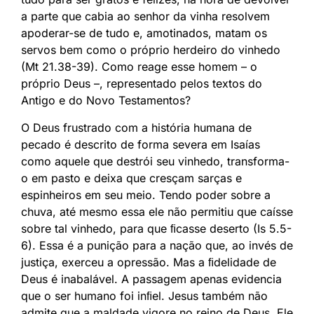
a parte que cabia ao senhor da vinha resolvem
apoderar-se de tudo e, amotinados, matam os
servos bem como o próprio herdeiro do vinhedo
(Mt 21.38-39). Como reage esse homem – o
próprio Deus –, representado pelos textos do
Antigo e do Novo Testamentos?
O Deus frustrado com a história humana de
pecado é descrito de forma severa em Isaías
como aquele que destrói seu vinhedo, transforma-
o em pasto e deixa que cresçam sarças e
espinheiros em seu meio. Tendo poder sobre a
chuva, até mesmo essa ele não permitiu que caísse
sobre tal vinhedo, para que ﬁcasse deserto (Is 5.5-
6). Essa é a punição para a nação que, ao invés de
justiça, exerceu a opressão. Mas a ﬁdelidade de
Deus é inabalável. A passagem apenas evidencia
que o ser humano foi inﬁel. Jesus também não
admite que a maldade vigore no reino de Deus. Ele