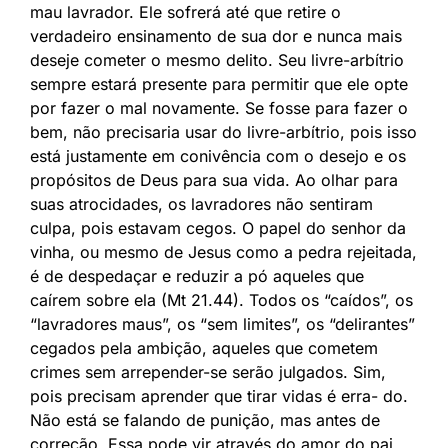
mau lavrador. Ele sofrerá até que retire o
verdadeiro ensinamento de sua dor e nunca mais
deseje cometer o mesmo delito. Seu livre-arbítrio
sempre estará presente para permitir que ele opte
por fazer o mal novamente. Se fosse para fazer o
bem, não precisaria usar do livre-arbítrio, pois isso
está justamente em conivência com o desejo e os
propósitos de Deus para sua vida. Ao olhar para
suas atrocidades, os lavradores não sentiram
culpa, pois estavam cegos. O papel do senhor da
vinha, ou mesmo de Jesus como a pedra rejeitada,
é de despedaçar e reduzir a pó aqueles que
caírem sobre ela (Mt 21.44). Todos os “caídos”, os
“lavradores maus”, os “sem limites”, os “delirantes”
cegados pela ambição, aqueles que cometem
crimes sem arrepender-se serão julgados. Sim,
pois precisam aprender que tirar vidas é erra- do.
Não está se falando de punição, mas antes de
correção. Essa pode vir através do amor do pai