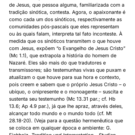
de Jesus, que pessoa alguma, familiarizada com a
tradição sinótica, contesta. Agora, o apaixonante é
como cada um dos sinóticos, respectivamente as
comunidades pós-pascais que eles representam
ou às quais falam, interpreta tal fato inconteste. À
medida que os sinóticos transmitem o que houve
com Jesus, expõem “o Evangelho de Jesus Cristo”
(Mc 1.1), que extrapola a história do homem de
Nazaré. Eles são mais do que tradutores e
transmissores; são testemunhas vivas que puxam e
atualizam o que houve para sua hora e contexto,
pois creem e sabem que o próprio Jesus Cristo – o
ubíquo, o onipresente e o monoagente – suscita e
sustenta seu testemunho (Mc 13.31 par.; cf. Hb
13.6; Ap 4.9 par.), já que lhe apraz, através deles,
alcançar todo mundo e o mundo todo (cf. Mt
28.18-20). (Veja para a questão hermenêutica que
se coloca em qualquer época e ambiente: G.
Eichholz,
Tradition und Interpretation
– Studien