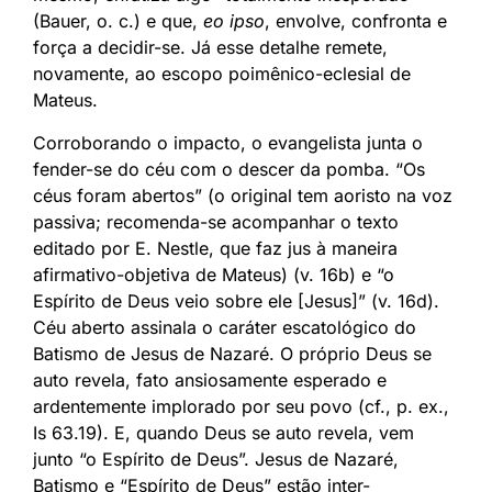
(Bauer, o. c.) e que,
eo ipso
, envolve, confronta e
força a decidir-se. Já esse detalhe remete,
novamente, ao escopo poimênico-eclesial de
Mateus.
Corroborando o impacto, o evangelista junta o
fender-se do céu com o descer da pomba. “Os
céus foram abertos” (o original tem aoristo na voz
passiva; recomenda-se acompanhar o texto
editado por E. Nestle, que faz jus à maneira
afirmativo-objetiva de Mateus) (v. 16b) e “o
Espírito de Deus veio sobre ele [Jesus]” (v. 16d).
Céu aberto assinala o caráter escatológico do
Batismo de Jesus de Nazaré. O próprio Deus se
auto revela, fato ansiosamente esperado e
ardentemente implorado por seu povo (cf., p. ex.,
Is 63.19). E, quando Deus se auto revela, vem
junto “o Espírito de Deus”. Jesus de Nazaré,
Batismo e “Espírito de Deus” estão inter-