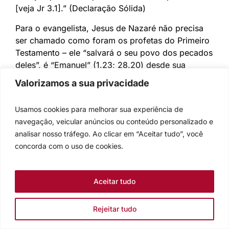
[veja Jr 3.1].” (Declaração Sólida)
Para o evangelista, Jesus de Nazaré não precisa
ser chamado como foram os profetas do Primeiro
Testamento – ele “salvará o seu povo dos pecados
deles”, é “Emanuel” (1.23; 28.20) desde sua
concepção (Mt 1.18.20-3). O que foi preciso era
Valorizamos a sua privacidade
que fosse proclamado como tal em público e com
voz inconfundível, e disso Deus mesmo se
Usamos cookies para melhorar sua experiência de
encarrega. Que Jesus não pode ser comparado
navegação, veicular anúncios ou conteúdo personalizado e
com os profetas, e muito menos ainda com os
analisar nosso tráfego. Ao clicar em “Aceitar tudo”, você
doze, se demonstra no fato de que não recebe
concorda com o uso de cookies.
envio. Consequentemente segue a prova inicial
que atesta a autenticidade de sua existência: 4.1-
11. Com o que Mateus alude, em conformidade
Aceitar tudo
com seu afã poimênico-eclesial, ao futuro
imediato da congregação dos batizados.
Rejeitar tudo