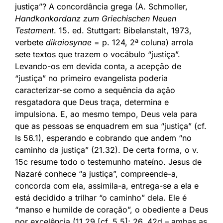
justiça”? A concordância grega (A. Schmoller,
Handkonkordanz zum Griechischen Neuen
Testament
. 15. ed. Stuttgart: Bibelanstalt, 1973,
verbete
dikaiosynae
= p. 124, 2ª coluna) arrola
sete textos que trazem o vocábulo “justiça”.
Levando-os em devida conta, a acepção de
“justiça” no primeiro evangelista poderia
caracterizar-se como a sequência da ação
resgatadora que Deus traça, determina e
impulsiona. E, ao mesmo tempo, Deus vela para
que as pessoas se enquadrem em sua “justiça” (cf.
Is 56.1), esperando e cobrando que andem “no
caminho da justiça” (21.32). De certa forma, o v.
15c resume todo o testemunho mateíno. Jesus de
Nazaré conhece “a justiça”, compreende-a,
concorda com ela, assimila-a, entrega-se a ela e
está decidido a trilhar “o caminho” dela. Ele é
“manso e humilde de coração”, o obediente a Deus
por excelência (11.29 [cf. 5.5]; 26. 42d – ambas as