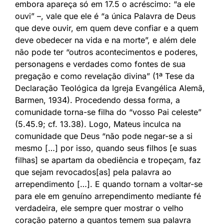
embora apareça só em 17.5 o acréscimo: “a ele
ouvi” –, vale que ele é “a única Palavra de Deus
que deve ouvir, em quem deve confiar e a quem
deve obedecer na vida e na morte”, e além dele
não pode ter “outros acontecimentos e poderes,
personagens e verdades como fontes de sua
pregação e como revelação divina” (1ª Tese da
Declaração Teológica da Igreja Evangélica Alemã,
Barmen, 1934). Procedendo dessa forma, a
comunidade torna-se filha do “vosso Pai celeste”
(5.45.9; cf. 13.38). Logo, Mateus inculca na
comunidade que Deus “não pode negar-se a si
mesmo […] por isso, quando seus filhos [e suas
filhas] se apartam da obediência e tropeçam, faz
que sejam revocados[as] pela palavra ao
arrependimento […]. E quando tornam a voltar-se
para ele em genuíno arrependimento mediante fé
verdadeira, ele sempre quer mostrar o velho
coração paterno a quantos temem sua palavra