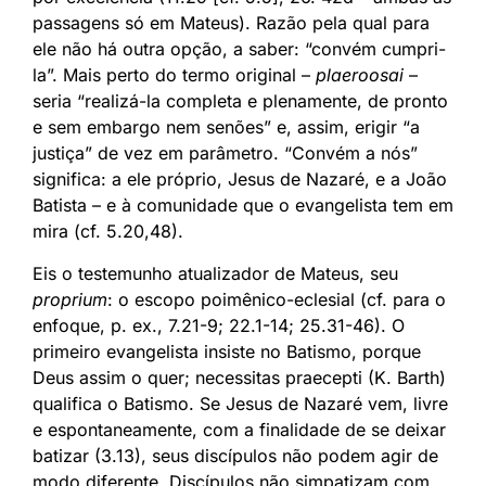
passagens só em Mateus). Razão pela qual para
ele não há outra opção, a saber: “convém cumpri-
la”. Mais perto do termo original –
plaeroosai
–
seria “realizá-la completa e plenamente, de pronto
e sem embargo nem senões” e, assim, erigir “a
justiça” de vez em parâmetro. “Convém a nós”
significa: a ele próprio, Jesus de Nazaré, e a João
Batista – e à comunidade que o evangelista tem em
mira (cf. 5.20,48).
Eis o testemunho atualizador de Mateus, seu
proprium
: o escopo poimênico-eclesial (cf. para o
enfoque, p. ex., 7.21-9; 22.1-14; 25.31-46). O
primeiro evangelista insiste no Batismo, porque
Deus assim o quer; necessitas praecepti (K. Barth)
qualifica o Batismo. Se Jesus de Nazaré vem, livre
e espontaneamente, com a finalidade de se deixar
batizar (3.13), seus discípulos não podem agir de
modo diferente. Discípulos não simpatizam com