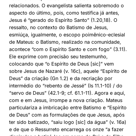
relacionados. O evangelista salienta sobremodo o
aspecto do último, pois, como testifica já antes,
Jesus é “gerado do Espírito Santo” (1.20,18). O
ressalto, no contexto do Batismo de Jesus,
esmiúça, igualmente, o escopo poimênico-eclesial
de Mateus: o Batismo, realizado na comunidade,
acontece “com o Espírito Santo e com fogo” (3.11).
Ele exprime com precisão seu testemunho,
colocando que “o Espírito de Deus [sic]” vem
sobre Jesus de Nazaré (v. 16c), aquele “Espírito de
Deus” da criação (Gn 1.2) e da recriação por
intermédio do “rebento de Jessé” (Is 11.1-10) / do
“servo de Deus” (42.1-9; cf. 61.1-11). Agora e aqui,
com e em Jesus, irrompe a nova criação. Mateus
particulariza a imbricação entre Batismo e “Espírito
de Deus” com as formulações de que Jesus, após
ter sido batizado, “saiu logo [sic] da água” (v. 16a)
e de que o Ressurreto encarrega os onze “a fazer