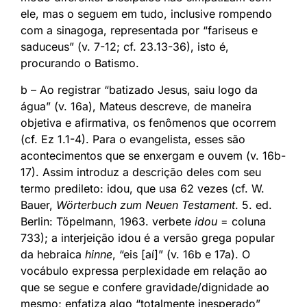
ele, mas o seguem em tudo, inclusive rompendo
com a sinagoga, representada por “fariseus e
saduceus” (v. 7-12; cf. 23.13-36), isto é,
procurando o Batismo.
b – Ao registrar “batizado Jesus, saiu logo da
água” (v. 16a), Mateus descreve, de maneira
objetiva e afirmativa, os fenômenos que ocorrem
(cf. Ez 1.1-4). Para o evangelista, esses são
acontecimentos que se enxergam e ouvem (v. 16b-
17). Assim introduz a descrição deles com seu
termo predileto: idou, que usa 62 vezes (cf. W.
Bauer,
Wörterbuch zum Neuen Testament
. 5. ed.
Berlin: Töpelmann, 1963. verbete
idou
= coluna
733); a interjeição idou é a versão grega popular
da hebraica
hinne
, “eis [aí]” (v. 16b e 17a). O
vocábulo expressa perplexidade em relação ao
que se segue e confere gravidade/dignidade ao
mesmo; enfatiza algo “totalmente inesperado”