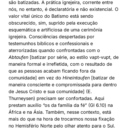
são batizadas. A prática igrejeira, corrente entre
nós, no entanto, é declaratória e não existencial. O
valor vital único do Batismo está sendo
obscurecido, sim, suprido pela execução
esquemática e artificiosa de uma cerimônia
igrejeira. Consciências despertadas por
testemunhos bíblicos e confessionais e
aterrorizadas quando confrontadas com o
Abtaufen
[batizar por série, ao estilo vapt-vupt, de
maneira formal e irrefletida, com o resultado de
que as pessoas acabam ficando fora da
comunidade] em vez do
Hineintaufen
[batizar de
maneira consciente e compromissada para dentro
de Jesus Cristo e sua comunidade] (E.
Thurneysen) precisam ser confortadas. Aqui
prestam auxílio “os da família da fé” (Gl 6.10) na
África e na Ásia. Também, nesse contexto, está
mais do que na hora de trocarmos nossa fixação
no Hemisfério Norte pelo olhar atento para o Sul.