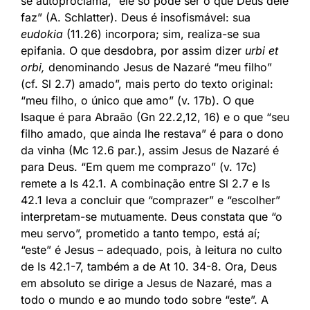
se autoproclama, “ele só pode ser o que Deus dele
faz” (A. Schlatter). Deus é insofismável: sua
eudokia
(11.26) incorpora; sim, realiza-se sua
epifania. O que desdobra, por assim dizer
urbi et
orbi,
denominando Jesus de Nazaré “meu filho”
(cf. Sl 2.7) amado”, mais perto do texto original:
“meu filho, o único que amo” (v. 17b). O que
Isaque é para Abraão (Gn 22.2,12, 16) e o que “seu
filho amado, que ainda lhe restava” é para o dono
da vinha (Mc 12.6 par.), assim Jesus de Nazaré é
para Deus. “Em quem me comprazo” (v. 17c)
remete a Is 42.1. A combinação entre Sl 2.7 e Is
42.1 leva a concluir que “comprazer” e “escolher”
interpretam-se mutuamente. Deus constata que “o
meu servo”, prometido a tanto tempo, está aí;
“este” é Jesus – adequado, pois, à leitura no culto
de Is 42.1-7, também a de At 10. 34-8. Ora, Deus
em absoluto se dirige a Jesus de Nazaré, mas a
todo o mundo e ao mundo todo sobre “este”. A