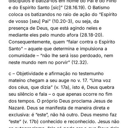
discípulos e batizá-los em nome do Pai e do Filho
e do Espírito Santo [
sic
]” (28.16.19). O Batismo
coloca os batizandos no raio de ação do “Espírito
de vosso [seu] Pai” (10.20-3), ou seja, da
presença de Deus, que está agindo neles e
mediante eles pelo mundo afora (28.18-20).
Consequentemente, quem “falar contra o Espírito
Santo” – aquele que determina e impulsiona a
comunidade – “não lhe será isso perdoado, nem
neste mundo nem no porvir” (12.32).
c – Objetividade e afirmação no testemunho
mateíno chegam a seu auge no v. 17. “Uma voz
dos céus, que dizia” (v. 17a), isto é, Deus quebra
seu silêncio e fala – o que apenas ocorre no fim
dos tempos. O próprio Deus proclama Jesus de
Nazaré. Deus se manifesta de maneira direta e
exclusiva: é “este”, não há outro. Deus mesmo faz
“este” (v. 17b) conhecido e reconhecido. Jesus não