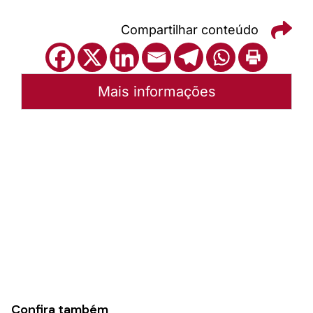
Compartilhar conteúdo
Mais informações
Autoria:
Portal Luterano
Instância:
Nacional
Tipo de Post:
Texto
Categorias:
PL Volume 30
Confira também