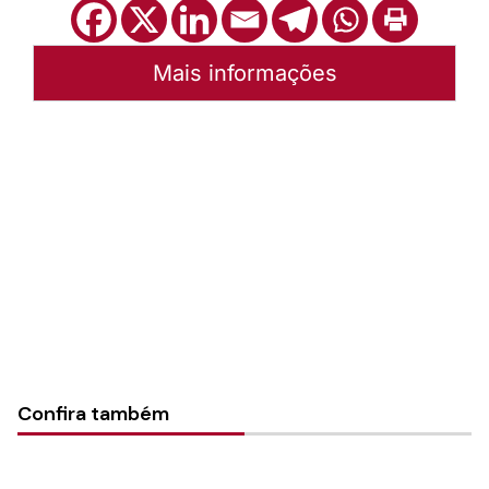
Mais informações
Autoria:
Sínodo Nordeste Gaúcho
Sínodo:
Nordeste gaúcho
Instância:
Sinodal
Categorias:
Notícias
Confira também