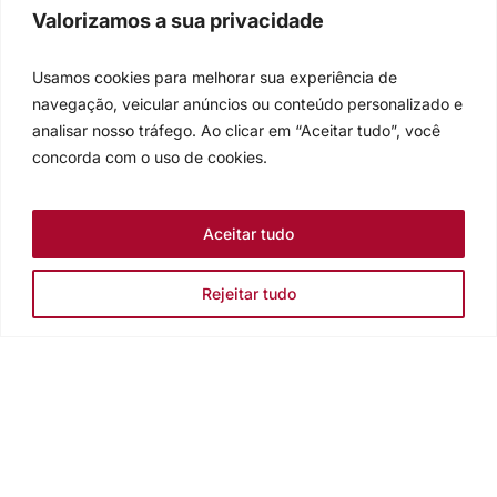
Valorizamos a sua privacidade
Usamos cookies para melhorar sua experiência de
navegação, veicular anúncios ou conteúdo personalizado e
analisar nosso tráfego. Ao clicar em “Aceitar tudo”, você
concorda com o uso de cookies.
Aceitar tudo
Rejeitar tudo
Igreja Evangélica de Confissão Luterana no Brasil
Sede nacional: Rua Senhor dos Passos, 202/4º andar Centro -
Cep 90020-180 - Porto Alegre/RS - Brasil
Caixa Postal 2876 -
Telefone 55 51 3284.5400