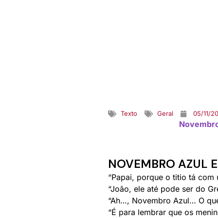
Texto
Geral
05/11/2
Novembro
NOVEMBRO AZUL 
“Papai, porque o titio tá co
“João, ele até pode ser do G
“Ah…, Novembro Azul… O qu
“É para lembrar que os menin