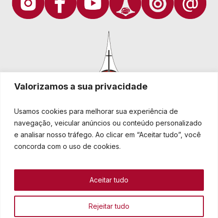
Valorizamos a sua privacidade
Usamos cookies para melhorar sua experiência de
navegação, veicular anúncios ou conteúdo personalizado
e analisar nosso tráfego. Ao clicar em “Aceitar tudo”, você
Igreja Evangélica de Confissão Luterana no Brasil
Sede nacional: Rua Senhor dos Passos, 202/4º andar Centro -
concorda com o uso de cookies.
Cep 90020-180 - Porto Alegre/RS - Brasil
Caixa Postal 2876 -
Telefone 55 51 3284.5400
Aceitar tudo
Fale conosco
Rejeitar tudo