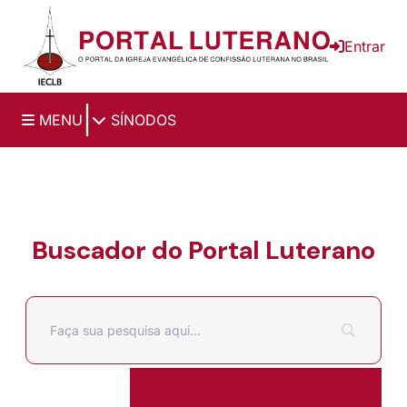
Ir para o conteúdo principal
Entrar
|
MENU
SÍNODOS
Buscador do Portal Luterano
Filtrar por
Pesquisar por: