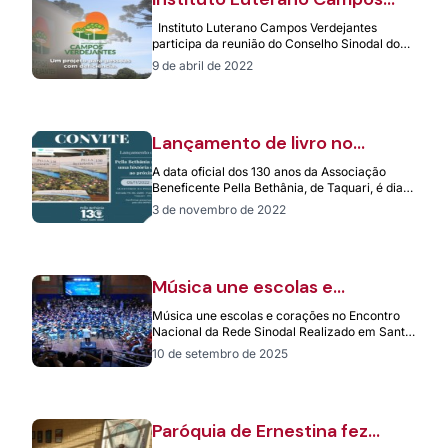
Verdejantes (ILCV) no
Instituto Luterano Campos Verdejantes
Conselho Sinodal do Norte
participa da reunião do Conselho Sinodal do
Catarinense
Sínodo Norte Catarinense Na Reunião do
9 de abril de 2022
Conselho Sinodal…
Lançamento de livro no
sábado abre programação dos
A data oficial dos 130 anos da Associação
130 anos da Pella Bethânia
Beneficente Pella Bethânia, de Taquari, é dia
19 de novembro. Mas as…
3 de novembro de 2022
Música une escolas e
corações no Encontro
Música une escolas e corações no Encontro
Nacional da Rede Sinodal
Nacional da Rede Sinodal Realizado em Santa
Cruz do Sul e Joinville, evento…
10 de setembro de 2025
Paróquia de Ernestina fez