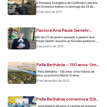
entrega de donativos ao Pella
A Paróquia Evangélica de Confissão Luterana
Bethânia
em Ernestina esteve no domingo dia 23 de
julho entregando donativos a Associação
23 de julho de 2017
Beneficente…
Pastora Ana Paula Genehr
assume trabalho na Pella
No dia 02 de janeiro passado a pastora Ana
Bethânia
Paula Genehr assumiu as funções pastorais na
instituição a Associação Beneficente…
2 de janeiro de 2015
Pella Bethânia – 130 anos: Uma
história de amor ao próximo
Pella Bethânia - 130 anos: Uma história de
amor ao próximo Martin Dreher
15 de dezembro de 2022
Pella Bethânia comemora 129
anos de amor e cuidado ao
Uma história de amor e carinho ao próximo