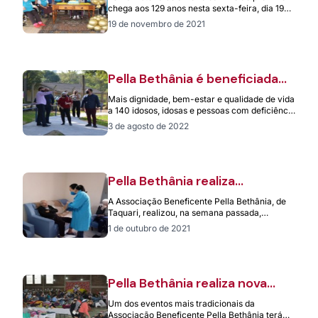
próximo
chega aos 129 anos nesta sexta-feira, dia 19
de novembro. Desde…
19 de novembro de 2021
Pella Bethânia é beneficiada
pelo Programa 60+, do
Mais dignidade, bem-estar e qualidade de vida
Instituto Unimed/RS
a 140 idosos, idosas e pessoas com deficiência
residentes na Associação Beneficente Pella…
3 de agosto de 2022
Pella Bethânia realiza
atividades alusivas ao Dia da
A Associação Beneficente Pella Bethânia, de
Pessoa Idosa
Taquari, realizou, na semana passada,
diversas atividades alusivas ao Dia
1 de outubro de 2021
Internacional da Pessoa Idosa,…
Pella Bethânia realiza nova
edição da Feira de Roupas
Um dos eventos mais tradicionais da
Associação Beneficente Pella Bethânia terá