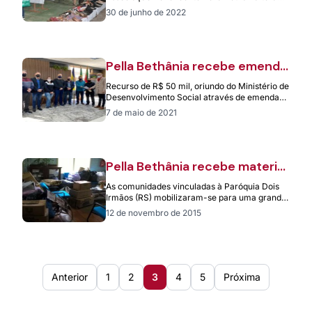
nova edição no próximo mês. A Feira de
30 de junho de 2022
Roupas…
Pella Bethânia recebe emenda
para execução de projeto de
Recurso de R$ 50 mil, oriundo do Ministério de
saúde e nutrição
Desenvolvimento Social através de emenda
parlamentar do deputado federal Pedro
7 de maio de 2021
Westphalen,…
Pella Bethânia recebe material
arrecadado na campanha 95
As comunidades vinculadas à Paróquia Dois
Boas Ações
Irmãos (RS) mobilizaram-se para uma grande
ação, motivada pela Campanha das 95 Boas
12 de novembro de 2015
Ações,…
Anterior
1
2
3
4
5
Próxima