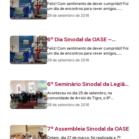
Feliz! Com sentimento de dever cumprido!! Foi
um dia de encontros para rever amigos...
nosso 6° Dia Sinodal foi tudo…
29 de setembro de 2016
6º Dia Sinodal da OASE –
Centro-Campanha-Sul
Feliz! Com sentimento de dever cumprido!! Foi
um dia de encontros para rever amigos...
nosso 6° Dia Sinodal foi tudo…
29 de setembro de 2016
6º Seminário Sinodal da Legião
Evangélica Luterana – LELUT –
Aconteceu no dia 25 de setembro, na
Arroio do Tigre/RS
comunidade de Arroio do Tigre, o 6º
Seminário Sinodal da Lelut. Foi um…
28 de setembro de 2016
7ª Assembleia Sinodal da OASE
Ontem, dia 27 de março, foi realizada a 7ª