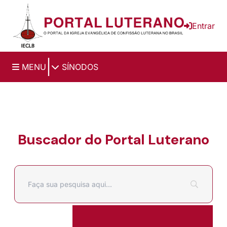
Ir para o conteúdo principal
Entrar
|
MENU
SÍNODOS
Buscador do Portal Luterano
Filtrar por
Pesquisar por: