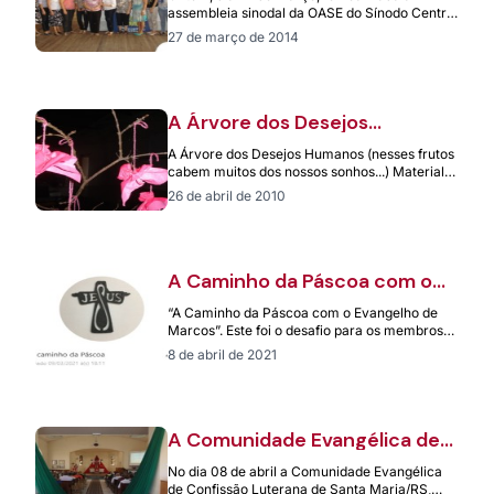
assembleia sinodal da OASE do Sínodo Centro
Campanha Sul, em Riopardense,…
27 de março de 2014
A Árvore dos Desejos
Humanos
A Árvore dos Desejos Humanos (nesses frutos
cabem muitos dos nossos sonhos...) Material
necessário: Um galho seco num vaso
26 de abril de 2010
Guardanapos…
A Caminho da Páscoa com o
Evangelho de Marcos
“A Caminho da Páscoa com o Evangelho de
Marcos”. Este foi o desafio para os membros
das 16 comunidades da…
8 de abril de 2021
A Comunidade Evangélica de
Confissão Luterana de Santa
No dia 08 de abril a Comunidade Evangélica
Maria celebra 150 anos de
de Confissão Luterana de Santa Maria/RS,