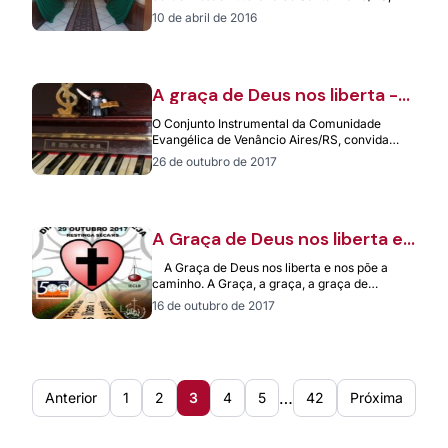
história.
comemorou 150 anos de fundação. As…
10 de abril de 2016
A graça de Deus nos liberta -
Tema do Dia Sinodal da Igreja
O Conjunto Instrumental da Comunidade
Evangélica de Venâncio Aires/RS, convida
todos para o Dia Sinodal da Igreja que
26 de outubro de 2017
acontecerá neste…
A Graça de Deus nos liberta e
nos põe a caminho
A Graça de Deus nos liberta e nos põe a
caminho. A Graça, a graça, a graça de…
16 de outubro de 2017
…
Anterior
1
2
3
4
5
42
Próxima