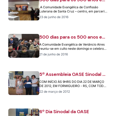
Santa Cruz do Sul/RS
A Comunidade Evangélica de Confissão
Luterana de Santa Cruz – centro, em parceria
com as demais comunidades de Santa Cruz…
23 de junho de 2016
500 dias para os 500 anos em
Venâncio Aires/RS
A Comunidade Evangélica de Venâncio Aires
reuniu-se em culto neste domingo e celebrou
com muita alegria, entusiasmo e gratidão a…
21 de junho de 2016
5ª Assembleia OASE Sinodal –
Sínodo Centro Campanha Sul
COM INÍCIO ÀS 9HRS DO DIA 22 DE MARÇO
DE 2012, EM FORMIGUEIRO - RS, COM TODA
DIRETORIA PRESENTE, EM…
22 de março de 2012
6º Dia Sinodal da OASE