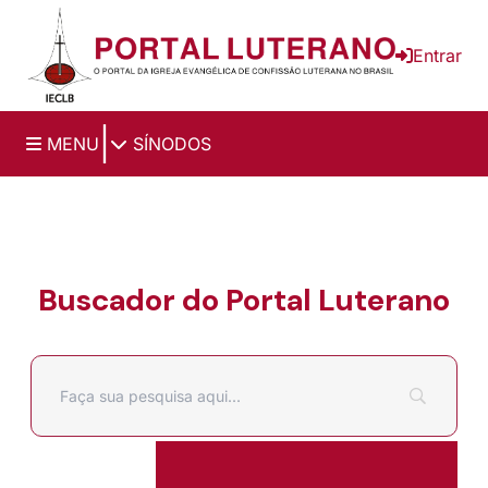
Ir para o conteúdo principal
Entrar
|
MENU
SÍNODOS
Buscador do Portal Luterano
Filtrar por
Pesquisar por: