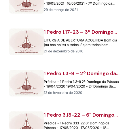
- 16/05/2021 16/05/2021 - 7º Domingo da
Páscoa Jesus Cristo…
29 de março de 2021
1 Pedro 1.17-23 – 3º Domingo
da Páscoa – 30.04.2017
LITURGIA DE ABERTURA ACOLHIDA Bom dia
(ou boa noite) a todos. Sejam todos bem
vindos a este culto. Quero saudar…
21 de dezembro de 2016
1 Pedro 1.3-9 – 2º Domingo da
Páscoa – 19/04/2020
Prédica - 1 Pedro 1.3-9 2º Domingo da Páscoa
- 19/04/2020 19/04/2020 - 2º Domingo da
Páscoa Pregação: 1º Pe…
12 de fevereiro de 2020
1 Pedro 3.13-22 – 6° Domingo
da Páscoa – 17/05/2020
Prédica - 1 Pedro 3.13-22 6° Domingo da
Páscoa - 17/05/2020 17/05/2020 – 6°