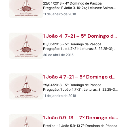
de Páscoa – 22/04/2018
22/04/2018 - 4º Domingo de Páscoa
Pregação: 1ª João 3. 16-24; Leituras: Salmo
23; João 10. 11-18. Deolindo Feltz –…
11 de janeiro de 2018
1 João 4. 7-21 – 5º Domingo da
Páscoa: – 03.05.2015
03/05/2015 - 5º Domingo da Páscoa
Pregação: 1 Jo 4.7-21; Leituras: Sl 22.25-31;
Jo 15.1-8 Pa. Gizele Zimmermann –
30 de abril de 2015
Canarana/MT…
1 João 4.7-21 – 5º Domingo de
Páscoa – 29/04/2018
29/04/2018 - 5º Domingo de Páscoa
Pregação: 1 João 4.7-21; Leituras: Sl 22.25-31;
Jo 15.1-8 P. Maicon Weber – Vila…
11 de janeiro de 2018
1 João 5.9-13 – 7º Domingo da
Páscoa – 16/05/2021
Prédica - 1 João 5.9-13 7º Domingo da Páscoa