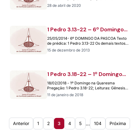
Domingo da Páscoa Pregação: 1…
28 de abril de 2020
1 Pedro 3.13-22 – 6º Domingo
da Páscoa – 25.05.2014
25/05/2014- 6º DOMINGO DA PASCOA Texto
de prédica: 1 Pedro 3.13-22 Os demais textos
de leitura: Salmo 66.8-20; João 14.15-21…
15 de dezembro de 2013
1 Pedro 3.18-22 – 1º Domingo
na Quaresma – 18/02/2018
18/02/2018 - 1º Domingo na Quaresma
Pregação: 1 Pedro 3.18-22; Leituras: Gênesis
9.8-17; Marcos 1.9-15 Diácono Vanderlei
11 de janeiro de 2018
Hüther – Paróquia…
…
Anterior
1
2
3
4
5
104
Próxima