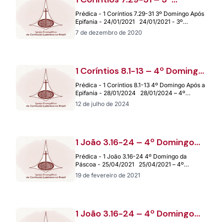
Domingo Após Epifania –
Prédica - 1 Coríntios 7.29-31 3º Domingo Após
24/01/2021
Epifania - 24/01/2021 24/01/2021 - 3º
Domingo Após Epifania Pregação: 1…
7 de dezembro de 2020
1 Coríntios 8.1-13 – 4º Domingo
Após a Epifania – 28/01/2024
Prédica - 1 Coríntios 8.1-13 4º Domingo Após a
Epifania - 28/01/2024 28/01/2024 – 4º
Domingo Após a Epifania…
12 de julho de 2024
1 João 3.16-24 – 4º Domingo
da Páscoa – 25/04/2021
Prédica - 1 João 3.16-24 4º Domingo da
Páscoa - 25/04/2021 25/04/2021 – 4º
Domingo da Páscoa Pregação: 1…
19 de fevereiro de 2021
1 João 3.16-24 – 4º Domingo