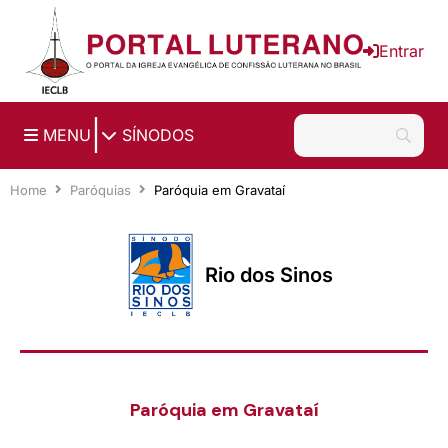
Ir para o conteúdo principal
Entrar
|
MENU
SÍNODOS
Home
Paróquias
Paróquia em Gravataí
Rio dos Sinos
Paróquia em Gravataí