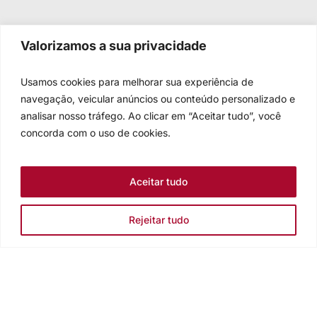
Valorizamos a sua privacidade
Usamos cookies para melhorar sua experiência de
navegação, veicular anúncios ou conteúdo personalizado e
analisar nosso tráfego. Ao clicar em “Aceitar tudo”, você
concorda com o uso de cookies.
Aceitar tudo
Rejeitar tudo
Igreja Evangélica de Confissão Luterana no Brasil
Sede nacional: Rua Senhor dos Passos, 202/4º andar Centro -
Cep 90020-180 - Porto Alegre/RS - Brasil
Caixa Postal 2876 -
Telefone 55 51 3284.5400