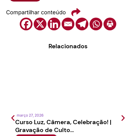
Compartilhar conteúdo
Relacionados
março 27, 2026
feverei
Curso Luz, Câmera, Celebração! |
Semi
Gravação de Culto...
Sínod