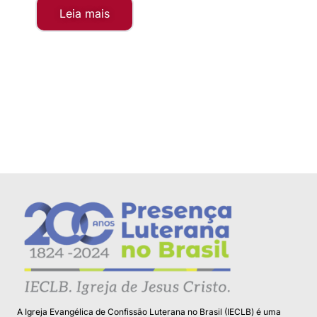
Leia mais
Le
A Igreja Evangélica de Confissão Luterana no Brasil (IECLB) é uma