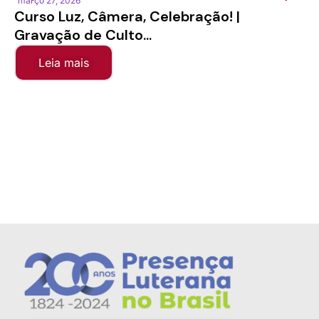
março 27, 2026
fe
Curso Luz, Câmera, Celebração! |
S
Gravação de Culto...
Sí
Leia mais