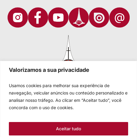
Valorizamos a sua privacidade
Usamos cookies para melhorar sua experiência de
navegação, veicular anúncios ou conteúdo personalizado e
analisar nosso tráfego. Ao clicar em “Aceitar tudo”, você
Igreja Evangélica de Confissão Luterana no Brasil
Sede nacional: Rua Senhor dos Passos, 202/4º andar Centro -
concorda com o uso de cookies.
Cep 90020-180 - Porto Alegre/RS - Brasil
Caixa Postal 2876 -
Telefone 55 51 3284.5400
Aceitar tudo