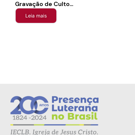
Gravação de Culto...
Sínod
Leia mais
Le