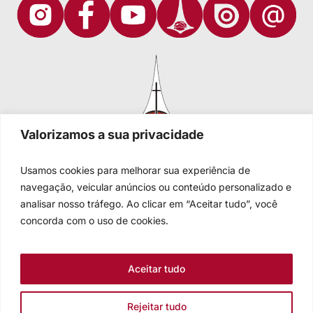
Valorizamos a sua privacidade
Usamos cookies para melhorar sua experiência de
navegação, veicular anúncios ou conteúdo personalizado e
analisar nosso tráfego. Ao clicar em “Aceitar tudo”, você
Igreja Evangélica de Confissão Luterana no Brasil
Sede nacional: Rua Senhor dos Passos, 202/4º andar Centro -
concorda com o uso de cookies.
Cep 90020-180 - Porto Alegre/RS - Brasil
Caixa Postal 2876 -
Telefone 55 51 3284.5400
Aceitar tudo
Fale conosco
Rejeitar tudo