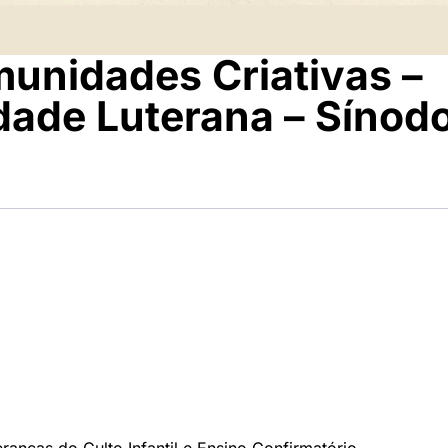
unidades Criativas –
dade Luterana – Sínod
ranças do Culto Infantil e Ensino Confirmatório