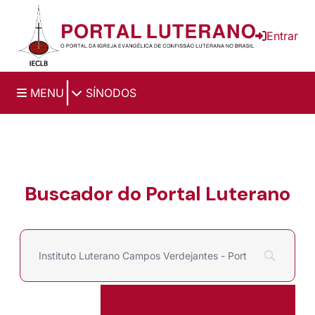
Ir para o conteúdo principal
Entrar
|
MENU
SÍNODOS
Buscador do Portal Luterano
Filtrar por
Pesquisar por: