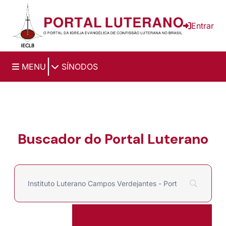
Ir para o conteúdo principal
Entrar
|
MENU
SÍNODOS
Buscador do Portal Luterano
Filtrar por
Pesquisar por: