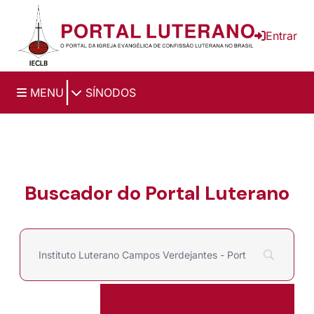
Ir para o conteúdo principal
Entrar
|
MENU
SÍNODOS
Buscador do Portal Luterano
Filtrar por
Pesquisar por: