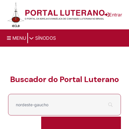
Ir para o conteúdo principal
Entrar
|
MENU
SÍNODOS
Buscador do Portal Luterano
Filtrar por
Pesquisar por: