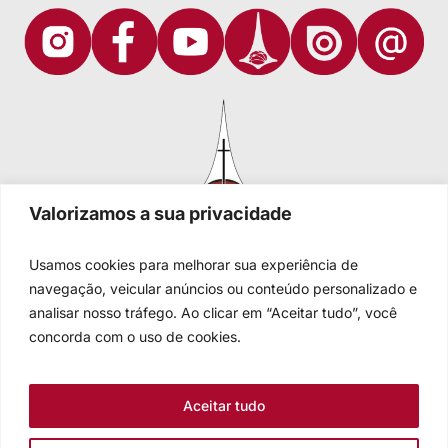
Valorizamos a sua privacidade
Usamos cookies para melhorar sua experiência de
navegação, veicular anúncios ou conteúdo personalizado e
analisar nosso tráfego. Ao clicar em “Aceitar tudo”, você
Igreja Evangélica de Confissão Luterana no Brasil
Sede nacional: Rua Senhor dos Passos, 202/4º andar Centro -
concorda com o uso de cookies.
Cep 90020-180 - Porto Alegre/RS - Brasil
Caixa Postal 2876 -
Telefone 55 51 3284.5400
Aceitar tudo
Fale conosco