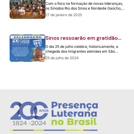
formação de 55 jovens
Com o foco na formação de novas lideranças,
lideranças
os Sínodos Rio dos Sinos e Nordeste Gaúcho,
com apoio da Faculdades…
27 de janeiro de 2025
Sinos ressoarão em gratidão
aos 200 anos de Presença
O dia 25 de julho celebra, historicamente, a
Luterana no Brasil
chegada dos imigrantes alemães em São
Leopoldo e, em muitas localidades,
25 de julho de 2024
aconteceram…