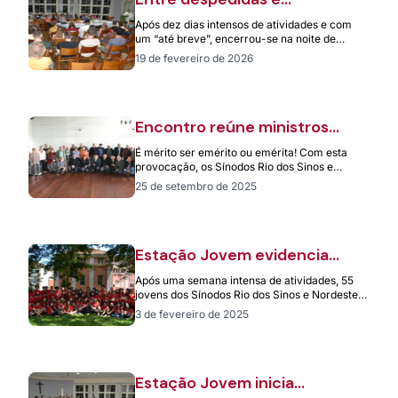
expectativa, intercâmbio
Após dez dias intensos de atividades e com
reforça parceria entre a
um “até breve”, encerrou-se na noite de
Alemanha e sínodos Rio dos
terça-feira, 17 de fevereiro, a…
19 de fevereiro de 2026
Sinos e Nordeste Gaúcho
Encontro reúne ministros
eméritos e ministras eméritas
É mérito ser emérito ou emérita! Com esta
dos Sínodos Rio dos Sinos e
provocação, os Sínodos Rio dos Sinos e
Nordeste Gaúcho
Nordeste Gaúcho realizaram no dia…
25 de setembro de 2025
Estação Jovem evidencia
protagonismo dos jovens
Após uma semana intensa de atividades, 55
jovens dos Sínodos Rio dos Sinos e Nordeste
Gaúcho, além do Centro Campanha…
3 de fevereiro de 2025
Estação Jovem inicia