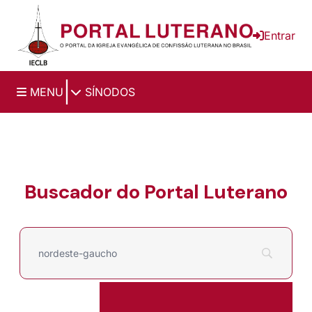
Ir para o conteúdo principal
Entrar
|
MENU
SÍNODOS
Buscador do Portal Luterano
Filtrar por
Pesquisar por: