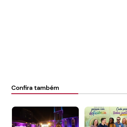
Autoria:
Portal Luterano
Instância:
Nacional
Categorias:
Secretaria de
Confira também