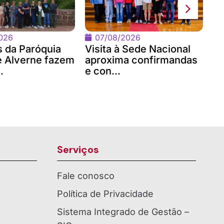
di
vo
026
07/08/2026
 da Paróquia
Visita à Sede Nacional
 Alverne fazem
aproxima confirmandas
.
e con...
Serviços
Fale conosco
Política de Privacidade
Sistema Integrado de Gestão –