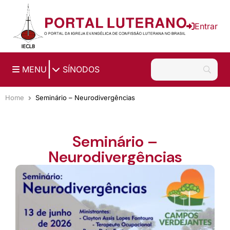
Ir para o conteúdo principal
Entrar
|
MENU
SÍNODOS
Home
Seminário – Neurodivergências
Seminário –
Neurodivergências