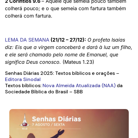
2 Coríntios 9.6
– Aquele que semeia pouco também
colherá pouco; e o que semeia com fartura também
colherá com fartura.
LEMA DA SEMANA
(21/12 – 27/12):
O profeta Isaías
diz: Eis que a virgem conceberá e dará à luz um filho,
e ele será chamado pelo nome de Emanuel, que
significa Deus conosco
.
(Mateus 1.23)
Senhas Diárias 2025: Textos bíblicos e orações –
Editora Sinodal
Textos bíblicos:
Nova Almeida Atualizada (NAA)
da
Sociedade Bíblica do Brasil – SBB