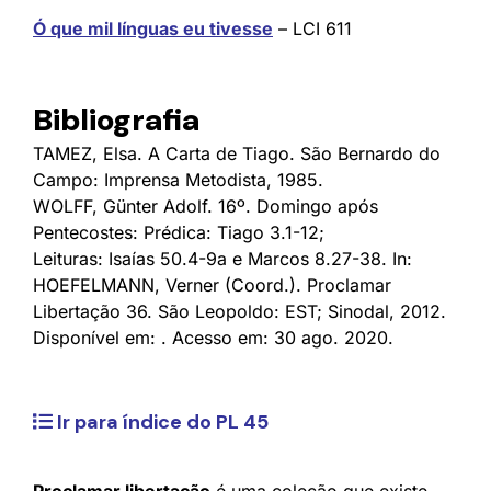
Ó que mil línguas eu tivesse
– LCI 611
Bibliografia
TAMEZ, Elsa. A Carta de Tiago. São Bernardo do
Campo: Imprensa Metodista, 1985.
WOLFF, Günter Adolf. 16º. Domingo após
Pentecostes: Prédica: Tiago 3.1-12;
Leituras: Isaías 50.4-9a e Marcos 8.27-38. In:
HOEFELMANN, Verner (Coord.). Proclamar
Libertação 36. São Leopoldo: EST; Sinodal, 2012.
Disponível em: . Acesso em: 30 ago. 2020.
Ir para índice do PL 45
Proclamar libertação
é uma coleção que existe