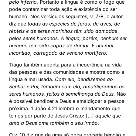
pelo inferno.
Portanto a língua é como o fogo que
pode contaminar toda ação e existência do ser
humano. Nos versículos seguintes, v. 7-8, o autor
diz que
todas as espécies de feras, de aves, de
répteis e de seres marinhos têm sido domadas
pelos seres humanos. A língua, porém, nenhum ser
humano tem sido capaz de domar. É um mal
incontido, carregado de veneno mortífero.
Tiago também aponta para a incoerência na vida
das pessoas e das comunidades e mostra como a
língua é mal usada:
Com ela, bendizemos ao
Senhor e Pai, também com ela, amaldiçoamos os
seres humanos, feitos à semelhança de Deus.
Não
é possível bendizer a Deus e amaldiçoar a pessoa
próxima. 1 João 4.21 lembra o mandamento que
temos por parte de Jesus Cristo: […]
aquele que
ama a Deus ame também a seu irmão.
O v. 10 diz que de uma só boca procede bênção e