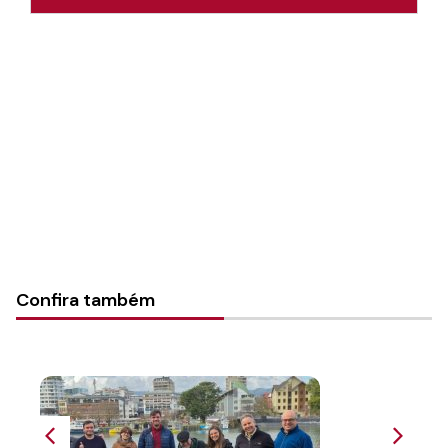
Autoria:
Portal Luterano
Instância:
Nacional
Tipo de Post:
Texto
Categorias:
PL Volume 45
Confira também