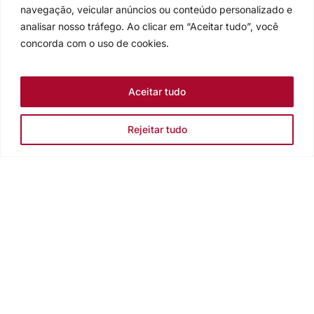
navegação, veicular anúncios ou conteúdo personalizado e
analisar nosso tráfego. Ao clicar em “Aceitar tudo”, você
concorda com o uso de cookies.
Aceitar tudo
Rejeitar tudo
Igreja Evangélica de Confissão Luterana no Brasil
Sede nacional: Rua Senhor dos Passos, 202/4º andar Centro -
Cep 90020-180 - Porto Alegre/RS - Brasil
Caixa Postal 2876 -
Telefone 55 51 3284.5400
Fale conosco