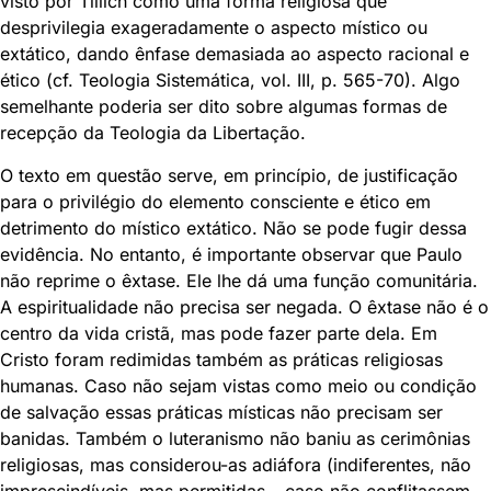
visto por Tillich como uma forma religiosa que
desprivilegia exageradamente o aspecto místico ou
extático, dando ênfase demasiada ao aspecto racional e
ético (cf. Teologia Sistemática, vol. III, p. 565-70). Algo
semelhante poderia ser dito sobre algumas formas de
recepção da Teologia da Libertação.
O texto em questão serve, em princípio, de justificação
para o privilégio do elemento consciente e ético em
detrimento do místico extático. Não se pode fugir dessa
evidência. No entanto, é importante observar que Paulo
não reprime o êxtase. Ele lhe dá uma função comunitária.
A espiritualidade não precisa ser negada. O êxtase não é o
centro da vida cristã, mas pode fazer parte dela. Em
Cristo foram redimidas também as práticas religiosas
humanas. Caso não sejam vistas como meio ou condição
de salvação essas práticas místicas não precisam ser
banidas. Também o luteranismo não baniu as cerimônias
religiosas, mas considerou-as adiáfora (indiferentes, não
imprescindíveis, mas permitidas – caso não conflitassem