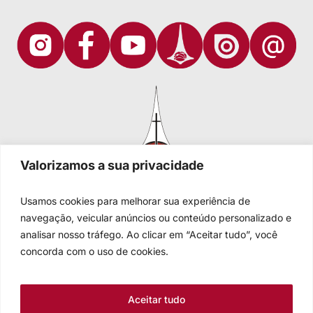
Valorizamos a sua privacidade
Usamos cookies para melhorar sua experiência de
navegação, veicular anúncios ou conteúdo personalizado e
analisar nosso tráfego. Ao clicar em “Aceitar tudo”, você
Igreja Evangélica de Confissão Luterana no Brasil
Sede nacional: Rua Senhor dos Passos, 202/4º andar Centro -
concorda com o uso de cookies.
Cep 90020-180 - Porto Alegre/RS - Brasil
Caixa Postal 2876 -
Telefone 55 51 3284.5400
Aceitar tudo