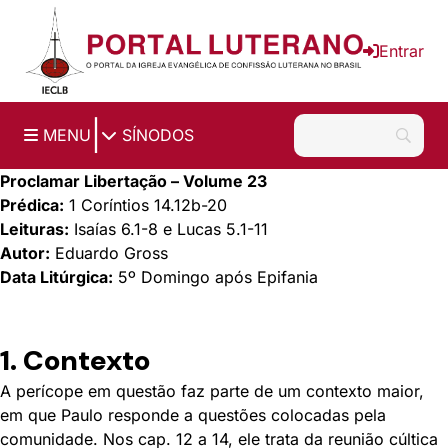
Ir para o conteúdo principal
Entrar
|
MENU
SÍNODOS
Proclamar Libertação – Volume 23
Prédica:
1 Coríntios 14.12b-20
Leituras:
Isaías 6.1-8 e Lucas 5.1-11
Autor:
Eduardo Gross
Data Litúrgica:
5º Domingo após Epifania
1. Contexto
A perícope em questão faz parte de um contexto maior,
em que Paulo responde a questões colocadas pela
comunidade. Nos cap. 12 a 14, ele trata da reunião cúltica