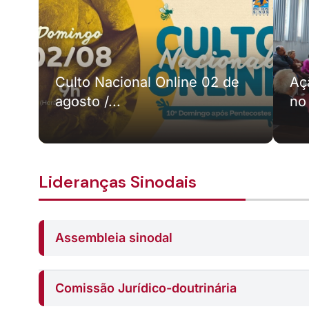
Culto Nacional Online 02 de
Aç
agosto /...
no
Lideranças Sinodais
Assembleia sinodal
Comissão Jurídico-doutrinária