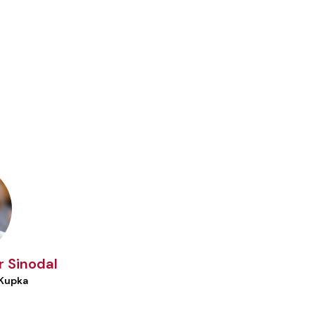
r Sinodal
 Kupka