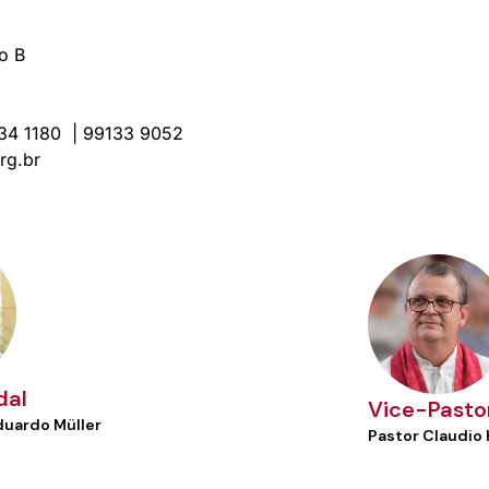
o B
134 1180 | 99133 9052
rg.br
dal
Vice-Pasto
duardo Müller
Pastor Claudio