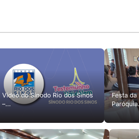
Vídeo do Sínodo Rio dos Sinos
Festa da
–...
Paróquia.