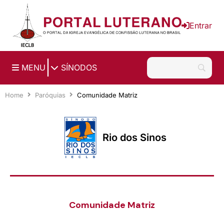
Ir para o conteúdo principal
Entrar
|
MENU
SÍNODOS
Home
Paróquias
Comunidade Matriz
Rio dos Sinos
Comunidade Matriz