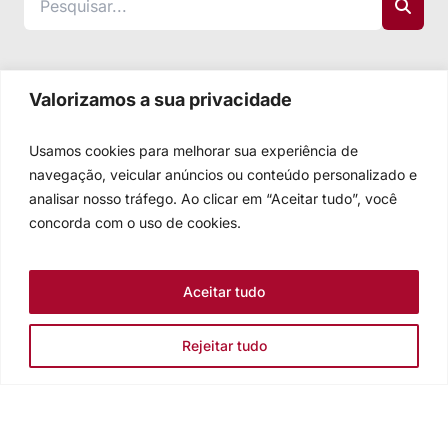
Valorizamos a sua privacidade
Usamos cookies para melhorar sua experiência de
navegação, veicular anúncios ou conteúdo personalizado e
analisar nosso tráfego. Ao clicar em “Aceitar tudo”, você
concorda com o uso de cookies.
Aceitar tudo
Rejeitar tudo
Igreja Evangélica de Confissão Luterana no Brasil
Sede nacional: Rua Senhor dos Passos, 202/4º andar Centro -
Cep 90020-180 - Porto Alegre/RS - Brasil
Caixa Postal 2876 -