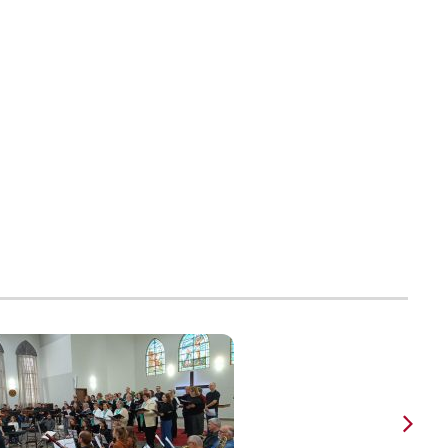
LCI 099 - Enquanto e
leluia
calei o meu pecado