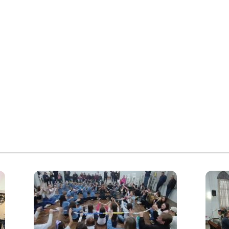
Hinos Luteranos da IECLB
- Com texto para cantar
LCI 181 - A