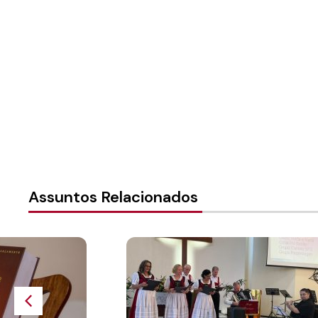
ivro
LCI 481 - Castelo forte
Assuntos Relacionados