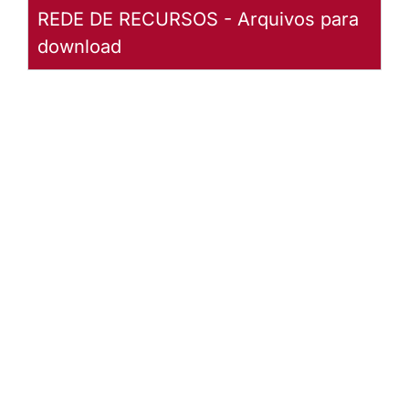
REDE DE RECURSOS - Arquivos para
download
Ouve,
Senhor!
Partitura
em PDF
Baixar
arquivo
Abrir
Arquivo
Ouve,
Senhor!