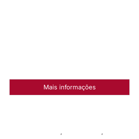
Áudio em
MP3
Baixar
arquivo
Abrir
Arquivo
Mais informações
Autoria:
Portal Luterano
Instância:
Nacional
Tipo de Post:
Notícias
Categorias:
Música
,
Enchentes 2024
,