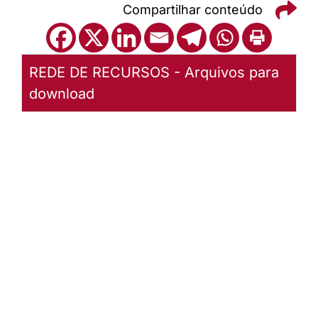
Compartilhar conteúdo
REDE DE RECURSOS - Arquivos para
download
LCI 1 – Saudação
apostólica
(acompanhamento
a três vozes)
Baixar
arquivo
Abrir
Arquivo