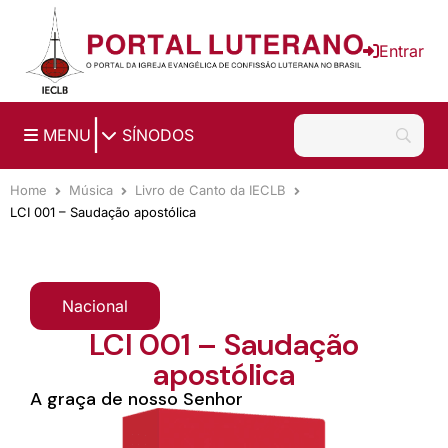
Ir para o conteúdo principal
Entrar
|
MENU
SÍNODOS
Home
Música
Livro de Canto da IECLB
LCI 001 – Saudação apostólica
Nacional
LCI 001 – Saudação
apostólica
A graça de nosso Senhor