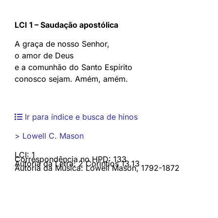
LCI 1 – Saudação apostólica
A graça de nosso Senhor,
o amor de Deus
e a comunhão do Santo Espírito
conosco sejam. Amém, amém.
Ir para índice e busca de hinos
> Lowell C. Mason
LCI: 1
Correspondência no HPD: 133
Autoria da Letra: 2 Coríntios 13.13
Autoria da Música: Lowell Mason, 1792-1872