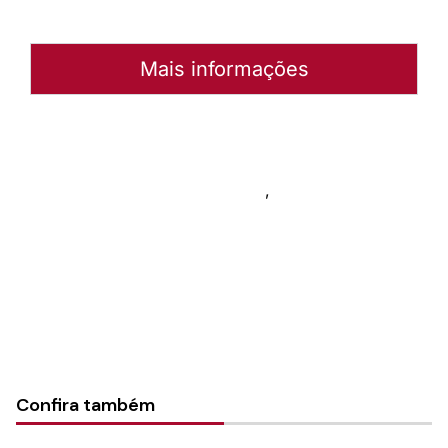
Mais informações
Autoria:
Portal Luterano
Instância:
Nacional
Tipo de Post:
Livro de canto
,
Rede de Recursos
Categorias:
Geral
Confira também