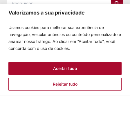
Valorizamos a sua privacidade
Usamos cookies para melhorar sua experiência de
navegação, veicular anúncios ou conteúdo personalizado e
analisar nosso tráfego. Ao clicar em “Aceitar tudo”, você
concorda com o uso de cookies.
Aceitar tudo
Rejeitar tudo
Igreja Evangélica de Confissão Luterana no Brasil
Sede nacional: Rua Senhor dos Passos, 202/4º andar Centro -
Cep 90020-180 - Porto Alegre/RS - Brasil