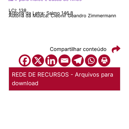
LCI: 138
Autoria da Letra: Salmo 146.8
Autoria da Música: Cleonir Geandro Zimmermann
Compartilhar conteúdo
REDE DE RECURSOS - Arquivos para
download
LCI 138 O Senhor
abre os olhos
(Acompanhamento)
Baixar