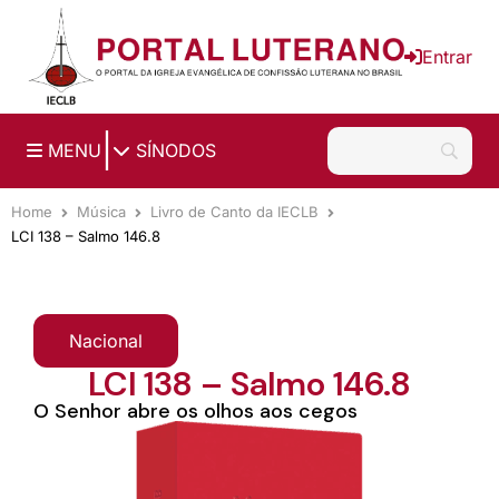
Ir para o conteúdo principal
Entrar
|
MENU
SÍNODOS
Home
Música
Livro de Canto da IECLB
LCI 138 – Salmo 146.8
Nacional
LCI 138 – Salmo 146.8
O Senhor abre os olhos aos cegos