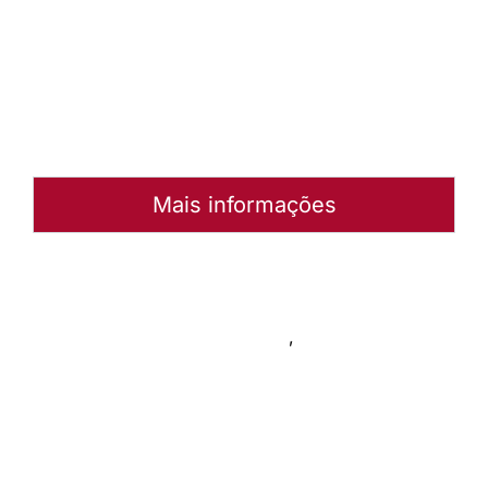
arquivo
Abrir
Arquivo
Mais informações
Autoria:
Portal Luterano
Instância:
Nacional
Tipo de Post:
Livro de canto
,
Rede de Recursos
Categorias:
Geral