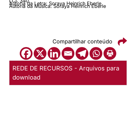
LCI: 340
Autoria da Letra: Soraya Heinrich Eberle
Autoria da Música: Soraya Heinrich Eberle
Compartilhar conteúdo
REDE DE RECURSOS - Arquivos para
download
LCI 340 A cada
manhã
(Acompanhamento)
Baixar
arquivo