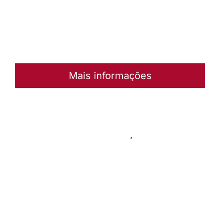
Abrir
Arquivo
Mais informações
Autoria:
Portal Luterano
Instância:
Nacional
Tipo de Post:
Livro de canto
,
Rede de Recursos
Categorias:
Geral