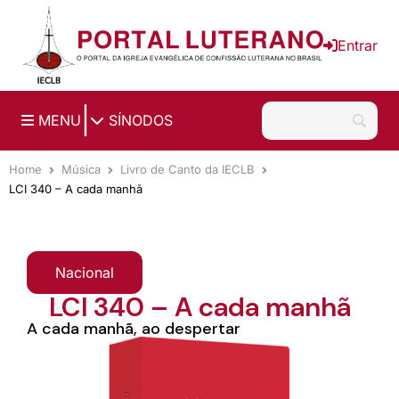
Ir para o conteúdo principal
Entrar
|
MENU
SÍNODOS
Home
Música
Livro de Canto da IECLB
LCI 340 – A cada manhã
Nacional
LCI 340 – A cada manhã
A cada manhã, ao despertar