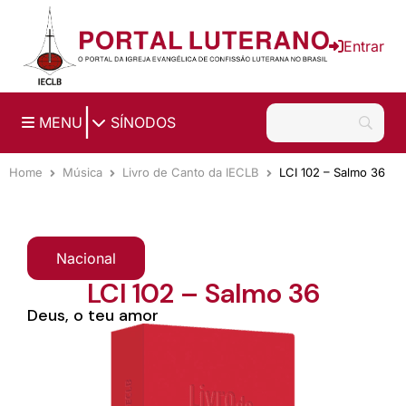
Ir para o conteúdo principal
Entrar
|
MENU
SÍNODOS
Home
Música
Livro de Canto da IECLB
LCI 102 – Salmo 36
Nacional
LCI 102 – Salmo 36
Deus, o teu amor