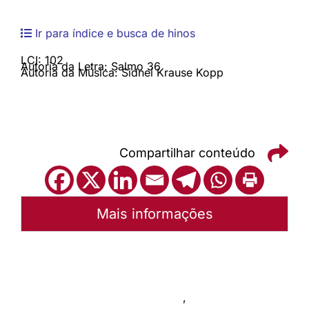
Ir para índice e busca de hinos
LCI: 102
Autoria da Letra: Salmo 36
Autoria da Música: Sidnei Krause Kopp
Compartilhar conteúdo
Mais informações
Autoria:
Portal Luterano
Instância:
Nacional
Tipo de Post:
Livro de canto
,