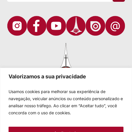
Valorizamos a sua privacidade
Usamos cookies para melhorar sua experiência de
navegação, veicular anúncios ou conteúdo personalizado e
analisar nosso tráfego. Ao clicar em “Aceitar tudo”, você
Igreja Evangélica de Confissão Luterana no Brasil
Sede nacional: Rua Senhor dos Passos, 202/4º andar Centro -
concorda com o uso de cookies.
Cep 90020-180 - Porto Alegre/RS - Brasil
Caixa Postal 2876 -
Telefone 55 51 3284.5400